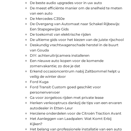
De beste audio upgrades voor in uw auto
De meest efficiënte manier om de snelheid te meten
van een auto
De Mercedes C350e
De Overgang van Automaat naar Schakel Rijbewijs:
Een Stapsgewijze Gids
De toekomst van elektrische rijden
De ultieme gids voor het kiezen van de juiste rijschool
Deskundig vrachtwagenschade herstel in de buurt
van Gouda
DIY: achteruitrijcamera installeren
Een nieuwe auto kopen voor de komende
zomervakantie; zo doe je dat
Erkend occasioncentrum nabij Zaltbommel helpt u
veilig de winter door
Ford Kuga
Ford Transit Custom goed geschikt voor
personenvervoer
Ga voor zorgeloos rijden met private lease
Herken verkooptrucs dankzij de tips van een ervaren
autodealer in Etten-Leur
Herziene onderdelen voor de Citroën Traction Avant
Het Aanleggen van Laadpalen: Wat Komt Erbij
Kijken?
Het belang van professionele installatie van een auto