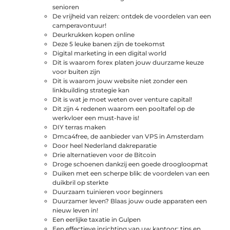
senioren
De vrijheid van reizen: ontdek de voordelen van een
camperavontuur!
Deurkrukken kopen online
Deze 5 leuke banen zijn de toekomst
Digital marketing in een digital world
Dit is waarom forex platen jouw duurzame keuze
voor buiten zijn
Dit is waarom jouw website niet zonder een
linkbuilding strategie kan
Dit is wat je moet weten over venture capital!
Dit zijn 4 redenen waarom een pooltafel op de
werkvloer een must-have is!
DIY terras maken
Dmca4free, de aanbieder van VPS in Amsterdam
Door heel Nederland dakreparatie
Drie alternatieven voor de Bitcoin
Droge schoenen dankzij een goede droogloopmat
Duiken met een scherpe blik: de voordelen van een
duikbril op sterkte
Duurzaam tuinieren voor beginners
Duurzamer leven? Blaas jouw oude apparaten een
nieuw leven in!
Een eerlijke taxatie in Gulpen
Een effectieve inrichting van uw kantoor: tips en