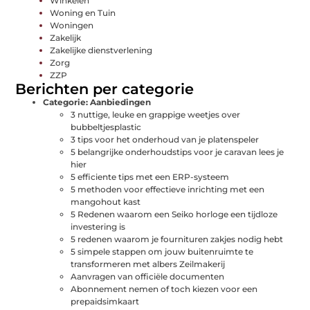
Winkelen
Woning en Tuin
Woningen
Zakelijk
Zakelijke dienstverlening
Zorg
ZZP
Berichten per categorie
Categorie:
Aanbiedingen
3 nuttige, leuke en grappige weetjes over
bubbeltjesplastic
3 tips voor het onderhoud van je platenspeler
5 belangrijke onderhoudstips voor je caravan lees je
hier
5 efficiente tips met een ERP-systeem
5 methoden voor effectieve inrichting met een
mangohout kast
5 Redenen waarom een Seiko horloge een tijdloze
investering is
5 redenen waarom je fournituren zakjes nodig hebt
5 simpele stappen om jouw buitenruimte te
transformeren met albers Zeilmakerij
Aanvragen van officiële documenten
Abonnement nemen of toch kiezen voor een
prepaidsimkaart