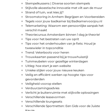
Stempelkussens | Diverse soorten stempels
Stijlvolle akoestische innovatie met vilt aan de muur
Strand of tuin, wat kies jij?
Stroomstoring in Arnhem Begrijpen en Voorbereiden
Tegels voor jouw badkamer bij Badkamervoorjou.nl
Telemarketing: Waarom een persoonlijke aanpak het
verschil maakt
Theoriecursus Amsterdam binnen 1 dag je theorie!
Tips voor het bestraten van uw oprit
Tips voor het onderhouden van je fiets: Houd je
tweewieler in topconditie
Trend: Veterboots voor heren
Trouwkaarten passend bij je trouwhuisstijl
Tuinmeubelen voor gezellige winterdagen
Uitleg: hoe start je een website
Unieke stijlen voor jouw nieuwe keuken
Veilig en efficiënt werken op hoogte: tips voor
gevorderden
Veiligheid voorop stellen
Verduurzamingsadvies
Verlicht je buitenruimte met stijlvolle oplossingen
Verschillende leasevormen
Verschillende loungesets
Verschillende Sportnetten: Een Gids voor de Juiste
Keuze