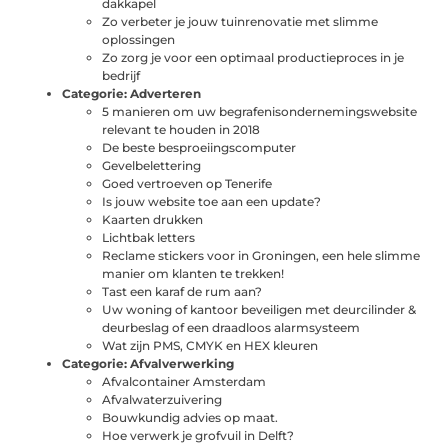
dakkapel
Zo verbeter je jouw tuinrenovatie met slimme
oplossingen
Zo zorg je voor een optimaal productieproces in je
bedrijf
Categorie:
Adverteren
5 manieren om uw begrafenisondernemingswebsite
relevant te houden in 2018
De beste besproeiingscomputer
Gevelbelettering
Goed vertroeven op Tenerife
Is jouw website toe aan een update?
Kaarten drukken
Lichtbak letters
Reclame stickers voor in Groningen, een hele slimme
manier om klanten te trekken!
Tast een karaf de rum aan?
Uw woning of kantoor beveiligen met deurcilinder &
deurbeslag of een draadloos alarmsysteem
Wat zijn PMS, CMYK en HEX kleuren
Categorie:
Afvalverwerking
Afvalcontainer Amsterdam
Afvalwaterzuivering
Bouwkundig advies op maat.
Hoe verwerk je grofvuil in Delft?