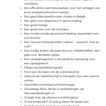
richtlijnen
Een efficiënte warmtewisselaar voor het verlagen van
jouw energieverbruik en kosten
Een geschikte boekhouder vinden in België
Een gids voor beginners in sportvoeding
Een goed hoesje
Een goed slot voor de voordeur
Een moderne kijk op survival kleding: essentieel voor
avonturiers
Een nieuwe merkidentiteit creëren – waarom, hoe en
wat?
Een trolley kopen die past bij jouw reisbehoeften: een
gids voor de beste opties
Een verdiepingsvloer is de perfecte oplossing voor
een opslagtekort
Flitsen bij bedrijfsfotografie
Ford aan de basis van de autoindustrie
Gebruik een pelletkachel in Hengelo voor een warme
winter
Geschikte zwembad schoenhoesjes
Geweldige Xbox Series X-aanbiedingen op
Xboxaanbiedingen.nl
Google Ads: de ultieme marketingtool
Grote projecten? Zo pak je deze het beste aan
Haal de tropen naar jouw woonkamer!