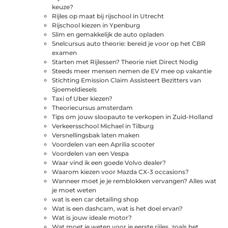
keuze?
Rijles op maat bij rijschool in Utrecht
Rijschool kiezen in Ypenburg
Slim en gemakkelijk de auto opladen
Snelcursus auto theorie: bereid je voor op het CBR
examen
Starten met Rijlessen? Theorie niet Direct Nodig
Steeds meer mensen nemen de EV mee op vakantie
Stichting Emission Claim Assisteert Bezitters van
Sjoemeldiesels
Taxi of Uber kiezen?
Theoriecursus amsterdam
Tips om jouw sloopauto te verkopen in Zuid-Holland
Verkeersschool Michael in Tilburg
Versnellingsbak laten maken
Voordelen van een Aprilia scooter
Voordelen van een Vespa
Waar vind ik een goede Volvo dealer?
Waarom kiezen voor Mazda CX-3 occasions?
Wanneer moet je je remblokken vervangen? Alles wat
je moet weten
wat is een car detailing shop
Wat is een dashcam, wat is het doel ervan?
Wat is jouw ideale motor?
Wat moet je weten voor je eerste rijles, zoals het