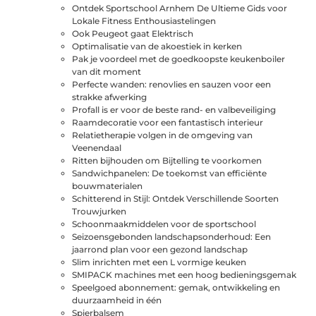
Ontdek Sportschool Arnhem De Ultieme Gids voor
Lokale Fitness Enthousiastelingen
Ook Peugeot gaat Elektrisch
Optimalisatie van de akoestiek in kerken
Pak je voordeel met de goedkoopste keukenboiler
van dit moment
Perfecte wanden: renovlies en sauzen voor een
strakke afwerking
Profall is er voor de beste rand- en valbeveiliging
Raamdecoratie voor een fantastisch interieur
Relatietherapie volgen in de omgeving van
Veenendaal
Ritten bijhouden om Bijtelling te voorkomen
Sandwichpanelen: De toekomst van efficiënte
bouwmaterialen
Schitterend in Stijl: Ontdek Verschillende Soorten
Trouwjurken
Schoonmaakmiddelen voor de sportschool
Seizoensgebonden landschapsonderhoud: Een
jaarrond plan voor een gezond landschap
Slim inrichten met een L vormige keuken
SMIPACK machines met een hoog bedieningsgemak
Speelgoed abonnement: gemak, ontwikkeling en
duurzaamheid in één
Spierbalsem