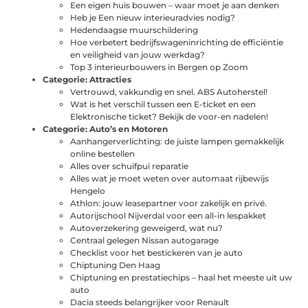
Een eigen huis bouwen – waar moet je aan denken
Heb je Een nieuw interieuradvies nodig?
Hedendaagse muurschildering
Hoe verbetert bedrijfswageninrichting de efficiëntie
en veiligheid van jouw werkdag?
Top 3 interieurbouwers in Bergen op Zoom
Categorie:
Attracties
Vertrouwd, vakkundig en snel. ABS Autoherstel!
Wat is het verschil tussen een E-ticket en een
Elektronische ticket? Bekijk de voor-en nadelen!
Categorie:
Auto’s en Motoren
Aanhangerverlichting: de juiste lampen gemakkelijk
online bestellen
Alles over schuifpui reparatie
Alles wat je moet weten over automaat rijbewijs
Hengelo
Athlon: jouw leasepartner voor zakelijk en privé.
Autorijschool Nijverdal voor een all-in lespakket
Autoverzekering geweigerd, wat nu?
Centraal gelegen Nissan autogarage
Checklist voor het bestickeren van je auto
Chiptuning Den Haag
Chiptuning en prestatiechips – haal het meeste uit uw
auto
Dacia steeds belangrijker voor Renault