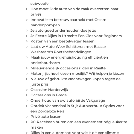
subwoofer
Hoe moet ik de auto van de zaak overzetten naar
prive?
Innovatie en betrouwbaarheid met Osram-
bandenpompen
Je auto goed onderhouden doe je zo
Je Eerste Rijles in Utrecht: Een Gids voor Beginners
Kosten van een bestelwagen leasen
Laat uw Auto Weer Schitteren met Bascar
Washteam's Poetsbehandelingen
Maak jouw energiehuishouding efficiënt en
onderhoudsarm
Milieuvriendelijk occasions rijden in Raalte
Motorijrijschool kiezen moeilijk? Wij helpen je kiezen
Nieuwe of gebruikte vrachtwagen kopen tegen de
juiste prijs
Occasion Harderwijk
Occassions in Breda
Onderhoud van uw auto bij de Vakgarage
Ontdek Veenendaal in Stijl: Autoverhuur Opties voor
een Zorgeloze Reis
Privé auto leasen
RC Racebaan huren om een evenement nóg leuker te
maken
Rijles in een automaat: voor wie is dit een slimme