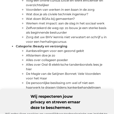
Volg een online cursus Excel en werk efficiënter en
overzichtelijker
Voordelen van werken in een baan in de zorg
Wat doe je als civiele techniek ingenieur?
Wat doen BOAs bij gemeenten?
Werken met impact: aan de slag in het sociaal werk
Zelfverzekerd de weg op: zo bouw je een sterke basis
als beginnende bestuurder
Zorg dat uw BHV kennis niet verwatert en schrijf u in
voor een herhalingscursus
Categorie:
Beauty en verzorging
Aanbevelingen voor een gezond gebit
Afslanken doe je zo
Alles over collageen poeder
Alles over Oral-B elektrische tandenborstels lees je
hier
De Magie van de Satijnen Bonnet: Vele Voordelen
voor het Haar
De persoonlijke beslissing om wel of niet een
haarwerk te dragen tijdens kankerbehandelingen
Donkere vlekken verwijderen doe je zo!
Wij respecteren jouw
Een unieke haarervaring bij de kapper in Delft
Gellak behandeling – Pedicure Ommen
privacy en streven ernaar
Het perfecte kapsel voor het schoolbal als kapsalon
deze te beschermen.
den haag
Wij gebruiken cookies en vergelijkbare technologieën om inzicht te