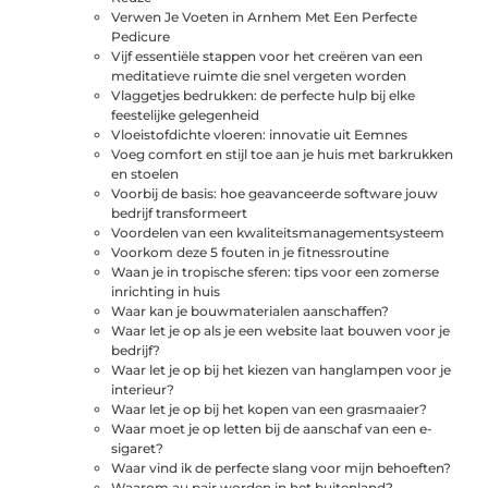
Verwen Je Voeten in Arnhem Met Een Perfecte
Pedicure
Vijf essentiële stappen voor het creëren van een
meditatieve ruimte die snel vergeten worden
Vlaggetjes bedrukken: de perfecte hulp bij elke
feestelijke gelegenheid
Vloeistofdichte vloeren: innovatie uit Eemnes
Voeg comfort en stijl toe aan je huis met barkrukken
en stoelen
Voorbij de basis: hoe geavanceerde software jouw
bedrijf transformeert
Voordelen van een kwaliteitsmanagementsysteem
Voorkom deze 5 fouten in je fitnessroutine
Waan je in tropische sferen: tips voor een zomerse
inrichting in huis
Waar kan je bouwmaterialen aanschaffen?
Waar let je op als je een website laat bouwen voor je
bedrijf?
Waar let je op bij het kiezen van hanglampen voor je
interieur?
Waar let je op bij het kopen van een grasmaaier?
Waar moet je op letten bij de aanschaf van een e-
sigaret?
Waar vind ik de perfecte slang voor mijn behoeften?
Waarom au pair worden in het buitenland?