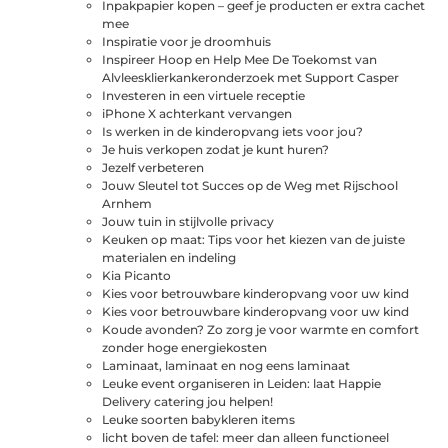
Inpakpapier kopen – geef je producten er extra cachet
mee
Inspiratie voor je droomhuis
Inspireer Hoop en Help Mee De Toekomst van
Alvleesklierkankeronderzoek met Support Casper
Investeren in een virtuele receptie
iPhone X achterkant vervangen
Is werken in de kinderopvang iets voor jou?
Je huis verkopen zodat je kunt huren?
Jezelf verbeteren
Jouw Sleutel tot Succes op de Weg met Rijschool
Arnhem
Jouw tuin in stijlvolle privacy
Keuken op maat: Tips voor het kiezen van de juiste
materialen en indeling
Kia Picanto
Kies voor betrouwbare kinderopvang voor uw kind
Kies voor betrouwbare kinderopvang voor uw kind
Koude avonden? Zo zorg je voor warmte en comfort
zonder hoge energiekosten
Laminaat, laminaat en nog eens laminaat
Leuke event organiseren in Leiden: laat Happie
Delivery catering jou helpen!
Leuke soorten babykleren items
licht boven de tafel: meer dan alleen functioneel