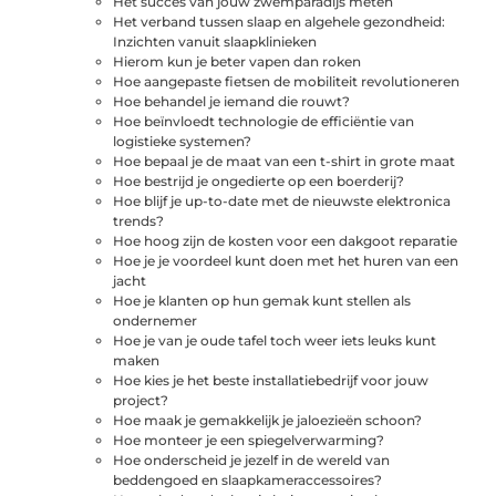
Het succes van jouw zwemparadijs meten
Het verband tussen slaap en algehele gezondheid:
Inzichten vanuit slaapklinieken
Hierom kun je beter vapen dan roken
Hoe aangepaste fietsen de mobiliteit revolutioneren
Hoe behandel je iemand die rouwt?
Hoe beïnvloedt technologie de efficiëntie van
logistieke systemen?
Hoe bepaal je de maat van een t-shirt in grote maat
Hoe bestrijd je ongedierte op een boerderij?
Hoe blijf je up-to-date met de nieuwste elektronica
trends?
Hoe hoog zijn de kosten voor een dakgoot reparatie
Hoe je je voordeel kunt doen met het huren van een
jacht
Hoe je klanten op hun gemak kunt stellen als
ondernemer
Hoe je van je oude tafel toch weer iets leuks kunt
maken
Hoe kies je het beste installatiebedrijf voor jouw
project?
Hoe maak je gemakkelijk je jaloezieën schoon?
Hoe monteer je een spiegelverwarming?
Hoe onderscheid je jezelf in de wereld van
beddengoed en slaapkameraccessoires?