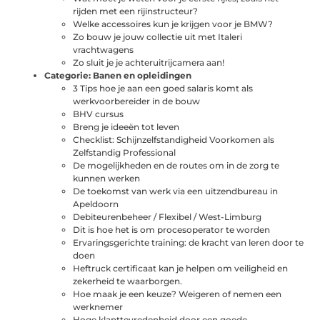
rijden met een rijinstructeur?
Welke accessoires kun je krijgen voor je BMW?
Zo bouw je jouw collectie uit met Italeri
vrachtwagens
Zo sluit je je achteruitrijcamera aan!
Categorie:
Banen en opleidingen
3 Tips hoe je aan een goed salaris komt als
werkvoorbereider in de bouw
BHV cursus
Breng je ideeën tot leven
Checklist: Schijnzelfstandigheid Voorkomen als
Zelfstandig Professional
De mogelijkheden en de routes om in de zorg te
kunnen werken
De toekomst van werk via een uitzendbureau in
Apeldoorn
Debiteurenbeheer / Flexibel / West-Limburg
Dit is hoe het is om procesoperator te worden
Ervaringsgerichte training: de kracht van leren door te
doen
Heftruck certificaat kan je helpen om veiligheid en
zekerheid te waarborgen.
Hoe maak je een keuze? Weigeren of nemen een
werknemer
Hoge klanttevredenheid door een goede