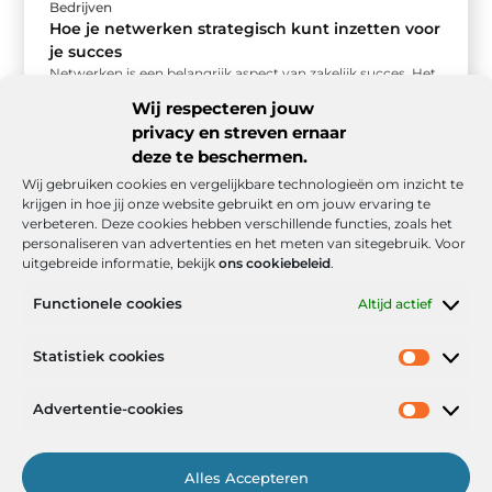
Bedrijven
Hoe je netwerken strategisch kunt inzetten voor
je succes
Netwerken is een belangrijk aspect van zakelijk succes. Het
gaat verder dan het simpelweg uitwisselen van
Wij respecteren jouw
visitekaartjes; het draait om ...
privacy en streven ernaar
deze te beschermen.
Wij gebruiken cookies en vergelijkbare technologieën om inzicht te
krijgen in hoe jij onze website gebruikt en om jouw ervaring te
verbeteren. Deze cookies hebben verschillende functies, zoals het
personaliseren van advertenties en het meten van sitegebruik. Voor
uitgebreide informatie, bekijk
ons cookiebeleid
.
Functionele cookies
Altijd actief
Onze informatie
Statistiek cookies
Goede backlinks: de stille kracht achter sterke Google-posities
Hoe kan ik geld verdienen met mijn website? De realistische route naar online inkomsten
Advertentie-cookies
Alles Accepteren