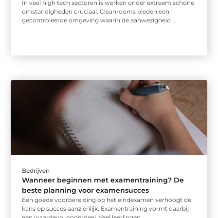
In veel high tech sectoren is werken onder extreem schone
omstandigheden cruciaal. Cleanrooms bieden een
gecontroleerde omgeving waarin de aanwezigheid ...
Bedrijven
Wanneer beginnen met examentraining? De
beste planning voor examensucces
Een goede voorbereiding op het eindexamen verhoogt de
kans op succes aanzienlijk. Examentraining vormt daarbij
een waardevol onderdeel. Veel leerlingen ...