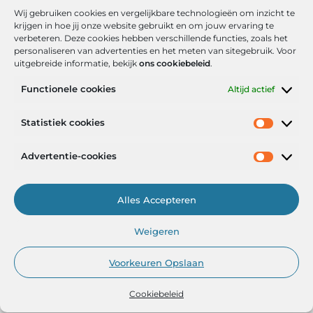
Wij gebruiken cookies en vergelijkbare technologieën om inzicht te
krijgen in hoe jij onze website gebruikt en om jouw ervaring te
verbeteren. Deze cookies hebben verschillende functies, zoals het
personaliseren van advertenties en het meten van sitegebruik. Voor
uitgebreide informatie, bekijk
ons cookiebeleid
.
Functionele cookies
Altijd actief
Onze informatie
Statistiek cookies
Goede backlinks: de stille kracht achter sterke Google-posities
Hoe kan ik geld verdienen met mijn website? De realistische route naar online inkomsten
Advertentie-cookies
Alles Accepteren
Het Portaal voor Inzichten en Inspiratie
Weigeren
— AdviesPortal.nl verzamelt de beste blogs en artikelen om jou te
helpen groeien. Ontdek, leer en laat je inspireren!
Voorkeuren Opslaan
Cookiebeleid
@2025
www.adviesportal.nl
.All Right Reserved.