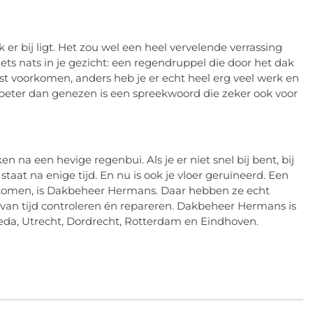
k er bij ligt. Het zou wel een heel vervelende verrassing
iets nats in je gezicht: een regendruppel die door het dak
t voorkomen, anders heb je er echt heel erg veel werk en
beter dan genezen is een spreekwoord die zeker ook voor
n na een hevige regenbui. Als je er niet snel bij bent, bij
taat na enige tijd. En nu is ook je vloer geruïneerd. Een
omen, is Dakbeheer Hermans. Daar hebben ze echt
an tijd controleren én repareren. Dakbeheer Hermans is
reda, Utrecht, Dordrecht, Rotterdam en Eindhoven.