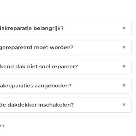
akreparatie belangrijk?
▼
k gerepareerd moet worden?
▼
kkend dak niet snel repareer?
▼
dakreparaties aangeboden?
▼
rde dakdekker inschakelen?
▼
am