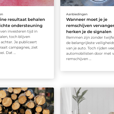
en
Aanbiedingen
ine resultaat behalen
Wanneer moet je je
ichte ondersteuning
remschijven vervange
jven investeren tijd in
herken je de signalen
alen, toch blijven
Remmen zijn zonder twijfe
 achter. Je publiceert
de belangrijkste veilighei
raait campagnes, ziet
van je auto. Toch rijden vee
i. Dat ...
automobilisten door met v
remschijven ...