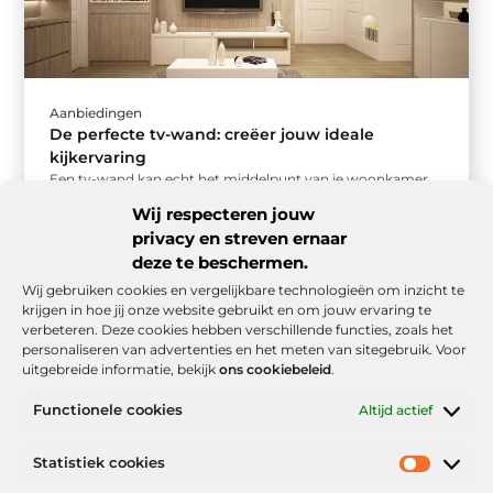
Aanbiedingen
De perfecte tv-wand: creëer jouw ideale
kijkervaring
Een tv-wand kan echt het middelpunt van je woonkamer
worden. Maar hoe zorg je ervoor dat jouw tv-wand niet
Wij respecteren jouw
alleen ...
privacy en streven ernaar
deze te beschermen.
Wij gebruiken cookies en vergelijkbare technologieën om inzicht te
krijgen in hoe jij onze website gebruikt en om jouw ervaring te
verbeteren. Deze cookies hebben verschillende functies, zoals het
personaliseren van advertenties en het meten van sitegebruik. Voor
uitgebreide informatie, bekijk
ons cookiebeleid
.
Functionele cookies
Altijd actief
Onze informatie
Statistiek cookies
Goede backlinks: de stille kracht achter sterke Google-posities
Hoe kan ik geld verdienen met mijn website? De realistische route naar online inkomsten