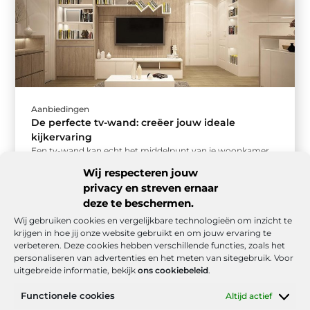
Aanbiedingen
De perfecte tv-wand: creëer jouw ideale
kijkervaring
Een tv-wand kan echt het middelpunt van je woonkamer
worden. Maar hoe zorg je ervoor dat jouw tv-wand niet
Wij respecteren jouw
alleen ...
privacy en streven ernaar
deze te beschermen.
Wij gebruiken cookies en vergelijkbare technologieën om inzicht te
krijgen in hoe jij onze website gebruikt en om jouw ervaring te
verbeteren. Deze cookies hebben verschillende functies, zoals het
personaliseren van advertenties en het meten van sitegebruik. Voor
uitgebreide informatie, bekijk
ons cookiebeleid
.
Functionele cookies
Altijd actief