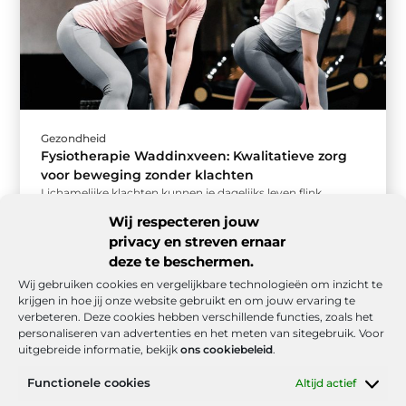
Gezondheid
Fysiotherapie Waddinxveen: Kwalitatieve zorg
voor beweging zonder klachten
Lichamelijke klachten kunnen je dagelijks leven flink
beïnvloeden. Of het nu gaat om rugpijn, sportblessures,
Wij respecteren jouw
stijve gewrichten of herstel na ...
privacy en streven ernaar
deze te beschermen.
Wij gebruiken cookies en vergelijkbare technologieën om inzicht te
krijgen in hoe jij onze website gebruikt en om jouw ervaring te
verbeteren. Deze cookies hebben verschillende functies, zoals het
personaliseren van advertenties en het meten van sitegebruik. Voor
uitgebreide informatie, bekijk
ons cookiebeleid
.
Functionele cookies
Altijd actief