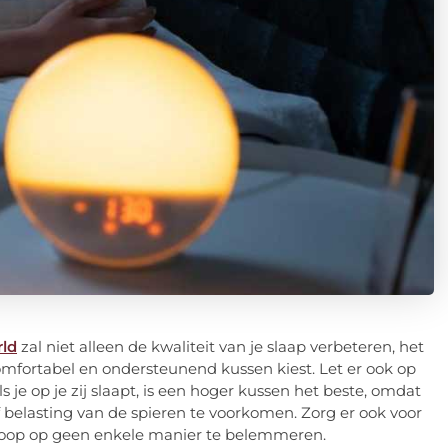
rld
zal niet alleen de kwaliteit van je slaap verbeteren, het
 comfortabel en ondersteunend kussen kiest. Let er ook op
s je op je zij slaapt, is een hoger kussen het beste, omdat
of belasting van de spieren te voorkomen. Zorg er ook voor
mloop op geen enkele manier te belemmeren.