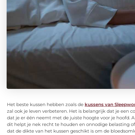
Het beste kussen hebben zoals de
kussens van Sleepwo
zal ook je leven verbeteren. Het is belangrijk dat je een
dat je er één neemt met de juiste hoogte voor je hoofd. Al
dit helpt je ​​nek recht te houden en onnodige belasting 
dat de dikte van het kussen geschikt is om de bloedso