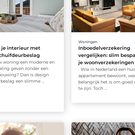
Woningen
je interieur met
Inboedelverzekering
chuifdeurbeslag
vergelijken: slim besp
uw woning een moderne en
je woonverzekeringen
raling geven zonder een
Wie in Nederland een huis
bouwing? Dan is design
appartement bewoont, we
beslag een slimme ...
belangrijk het is om goed 
te zijn. Toch ...