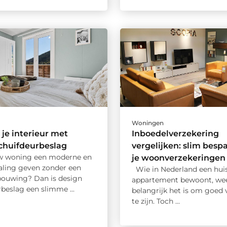
Woningen
je interieur met
Inboedelverzekering
chuifdeurbeslag
vergelijken: slim besp
uw woning een moderne en
je woonverzekeringen
raling geven zonder een
Wie in Nederland een huis
bouwing? Dan is design
appartement bewoont, we
beslag een slimme ...
belangrijk het is om goed 
te zijn. Toch ...