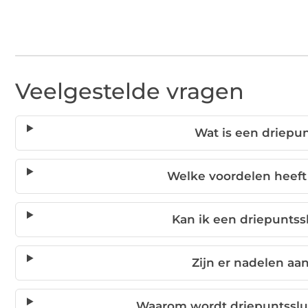
Veelgestelde vragen
Wat is een driepun
Welke voordelen heeft
Kan ik een driepuntssl
Zijn er nadelen aa
Waarom wordt driepuntsslui