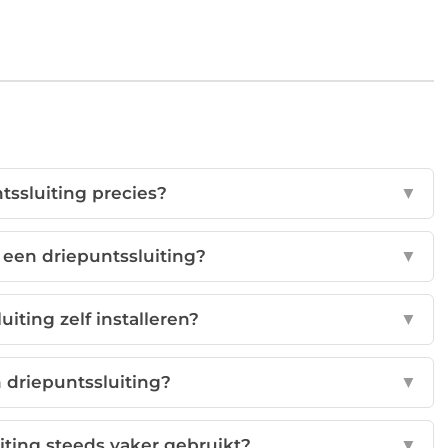
tssluiting precies?
▼
 een driepuntssluiting?
▼
uiting zelf installeren?
▼
n driepuntssluiting?
▼
ting steeds vaker gebruikt?
▼