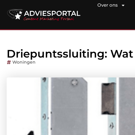
Over ons
Driepuntssluiting: Wat 
Woningen