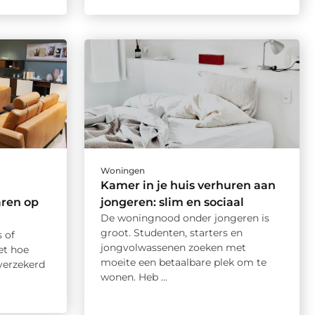
Woningen
Kamer in je huis verhuren aan
aren op
jongeren: slim en sociaal
De woningnood onder jongeren is
groot. Studenten, starters en
 of
jongvolwassenen zoeken met
et hoe
moeite een betaalbare plek om te
verzekerd
wonen. Heb ...