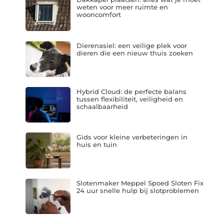
weten voor meer ruimte en
wooncomfort
Dierenasiel: een veilige plek voor
dieren die een nieuw thuis zoeken
Hybrid Cloud: de perfecte balans
tussen flexibiliteit, veiligheid en
schaalbaarheid
Gids voor kleine verbeteringen in
huis en tuin
Slotenmaker Meppel Spoed Sloten Fix
24 uur snelle hulp bij slotproblemen