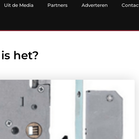
Uit de Media
Partners
Adverteren
Contac
is het?