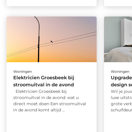
Woningen
Woningen
Elektricien Groesbeek bij
Upgrade 
stroomuitval in de avond
design s
Elektricien Groesbeek bij
Wil je jo
stroomuitval in de avond: wat u
luxe uitst
direct moet doen Een stroomuitval
grote ver
in de avond komt altijd ...
schuifdeur