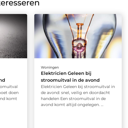
teresseren
Woningen
Elektricien Geleen bij
ond
stroomuitval in de avond
oomuitval
Elektricien Geleen bij stroomuitval in
moet doen
de avond: snel, veilig en doordacht
ond komt
handelen Een stroomuitval in de
avond komt altijd ongelegen. ...