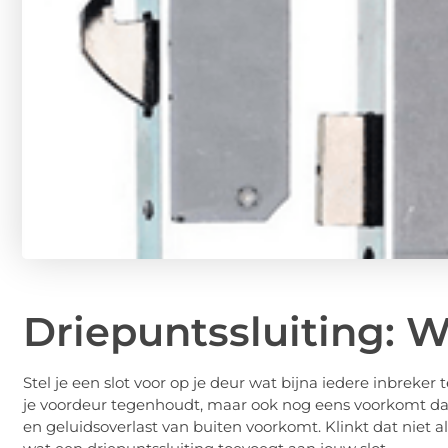
Driepuntssluiting: W
Stel je een slot voor op je deur wat bijna iedere inbreker
je voordeur tegenhoudt, maar ook nog eens voorkomt dat 
en geluidsoverlast van buiten voorkomt. Klinkt dat niet als