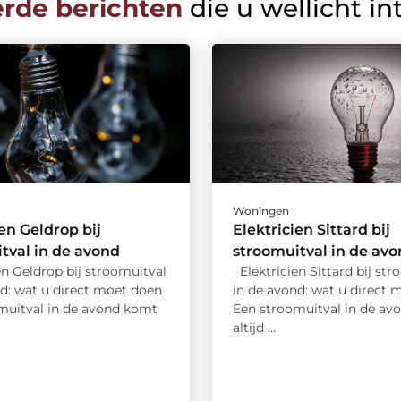
erde berichten
die u wellicht in
Woningen
ien Geldrop bij
Elektricien Sittard bij
tval in de avond
stroomuitval in de av
n Geldrop bij stroomuitval
Elektricien Sittard bij str
nd: wat u direct moet doen
in de avond: wat u direct 
muitval in de avond komt
Een stroomuitval in de av
altijd ...