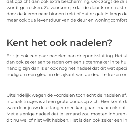
dat opzicht dan ook extra bescherming. Ook zorgt de dri
wordt getrokken. Zo voorkom je dat de deur krom trekt na
door de kieren naar binnen trekt of dat er geluid langs 
maar ook qua levensduur van de deur en woningcomfort
Kent het ook nadelen?
Er zijn ook een paar nadelen aan driepuntssluiting. Het slo
dan ook zeker aan te raden om een slotenmaker in te hure
handig zijn dan is er ook nog het nadeel dat dit wat spec
nodig om een gleuf in de zijkant van de deur te frezen om
Uiteindelijk wegen de voordelen toch echt de nadelen 
inbraak trucjes is al een grote bonus op zich. Hier komt 
waardoor jouw deur langer mee kan gaan, maar ook dat
Met als enige nadeel dat je iemand zou moeten inhuren o
dit nu wel of niet wilt hebben. Het is dan ook zeker een in