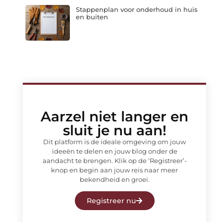
Stappenplan voor onderhoud in huis
en buiten
Aarzel niet langer en
sluit je nu aan!
Dit platform is de ideale omgeving om jouw
ideeën te delen en jouw blog onder de
aandacht te brengen. Klik op de ‘Registreer’-
knop en begin aan jouw reis naar meer
bekendheid en groei.
Registreer nu