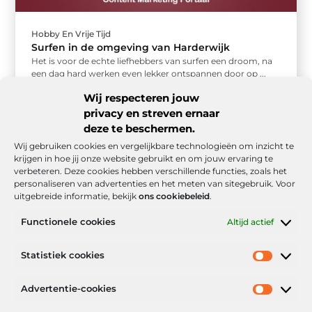
Hobby En Vrije Tijd
Surfen in de omgeving van Harderwijk
Het is voor de echte liefhebbers van surfen een droom, na
een dag hard werken even lekker ontspannen door op ...
Wij respecteren jouw
privacy en streven ernaar
deze te beschermen.
Wij gebruiken cookies en vergelijkbare technologieën om inzicht te
krijgen in hoe jij onze website gebruikt en om jouw ervaring te
verbeteren. Deze cookies hebben verschillende functies, zoals het
personaliseren van advertenties en het meten van sitegebruik. Voor
uitgebreide informatie, bekijk
ons cookiebeleid
.
Functionele cookies
Altijd actief
Onze informatie
Statistiek cookies
Goede backlinks: de stille kracht achter sterke Google-posities
Hoe kan ik geld verdienen met mijn website? De realistische route naar online inkomsten
Advertentie-cookies