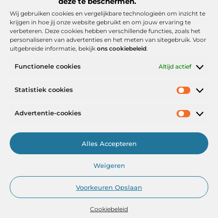
deze te beschermen.
Wij gebruiken cookies en vergelijkbare technologieën om inzicht te
krijgen in hoe jij onze website gebruikt en om jouw ervaring te
verbeteren. Deze cookies hebben verschillende functies, zoals het
personaliseren van advertenties en het meten van sitegebruik. Voor
uitgebreide informatie, bekijk
ons cookiebeleid
.
Functionele cookies
Altijd actief
Onze informatie
Statistiek cookies
Goede backlinks: de stille kracht achter sterke Google-posities
Hoe kan ik geld verdienen met mijn website? De realistische route naar online inkomsten
Advertentie-cookies
Alles Accepteren
Het Portaal voor Inzichten en Inspiratie
Weigeren
— AdviesPortal.nl verzamelt de beste blogs en artikelen om jou te
helpen groeien. Ontdek, leer en laat je inspireren!
Voorkeuren Opslaan
Cookiebeleid
@2025
www.adviesportal.nl
.All Right Reserved.