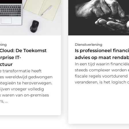
ning
Dienstverlening
 Cloud: De Toekomst
Is professioneel financ
rprise IT-
advies op maat rendab
In een tijd waarin financiël
uctuur
steeds complexer worden 
e transformatie heeft
fiscale regels voortdurend
ies wereldwijd gedwongen
veranderen, is het logisch da
rategieën te heroverwegen.
ijven vroeger volledig
jk waren van on-premises
, ...