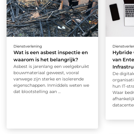
Dienstverlening
Dienstverle
Wat is een asbest inspectie en
Hybride
waarom is het belangrijk?
van Ente
Asbest is jarenlang een veelgebruikt
Infrastr
bouwmateriaal geweest, vooral
De digital
vanwege zijn sterke en isolerende
organisat
eigenschappen. Inmiddels weten we
hun IT-st
dat blootstelling aan ...
Waar bedr
afhankeli
datacenters