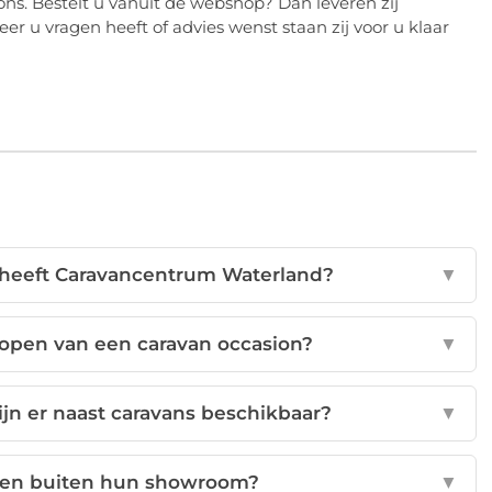
ns. Bestelt u vanuit de webshop? Dan leveren zij
 u vragen heeft of advies wenst staan zij voor u klaar
 heeft Caravancentrum Waterland?
▼
kopen van een caravan occasion?
▼
n er naast caravans beschikbaar?
▼
elen buiten hun showroom?
▼