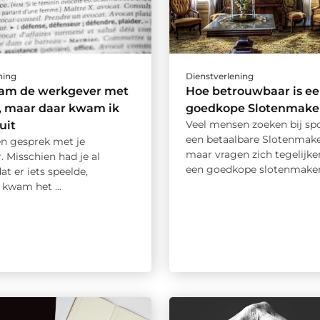
ning
Dienstverlening
am de werkgever met
Hoe betrouwbaar is e
, maar daar kwam ik
goedkope Slotenmaker
Veel mensen zoeken bij sp
 uit
een betaalbare Slotenmake
een gesprek met je
maar vragen zich tegelijkert
 Misschien had je al
een goedkope slotenmaker w
t er iets speelde,
 kwam het ...