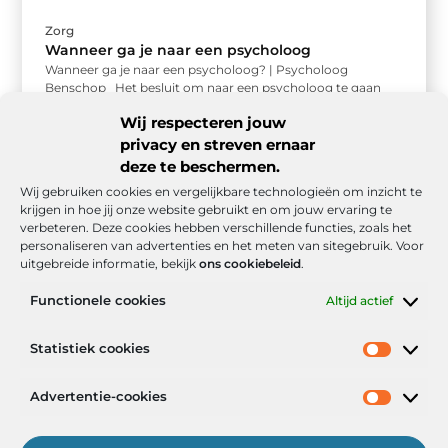
Zorg
Wanneer ga je naar een psycholoog
Wanneer ga je naar een psycholoog? | Psycholoog
Benschop Het besluit om naar een psycholoog te gaan
kan soms ...
Wij respecteren jouw
privacy en streven ernaar
deze te beschermen.
Wij gebruiken cookies en vergelijkbare technologieën om inzicht te
krijgen in hoe jij onze website gebruikt en om jouw ervaring te
verbeteren. Deze cookies hebben verschillende functies, zoals het
personaliseren van advertenties en het meten van sitegebruik. Voor
uitgebreide informatie, bekijk
ons cookiebeleid
.
Functionele cookies
Altijd actief
Onze informatie
Statistiek cookies
Goede backlinks: de stille kracht achter sterke Google-posities
Hoe kan ik geld verdienen met mijn website? De realistische route naar online inkomsten
Advertentie-cookies