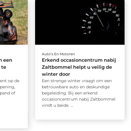
Auto’s En Motoren
m een
Erkend occasioncentrum nabij
 te
Zaltbommel helpt u veilig de
winter door
ent op de
Een strenge winter vraagt om een
opening,
betrouwbare auto en deskundige
pand of
begeleiding. Bij een erkend
occasioncentrum nabij Zaltbommel
vindt u beide. ...