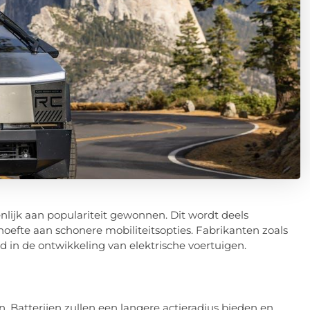
nlijk aan populariteit gewonnen. Dit wordt deels
efte aan schonere mobiliteitsopties. Fabrikanten zoals
 in de ontwikkeling van elektrische voertuigen.
. Batterijen zullen een langere actieradius bieden en