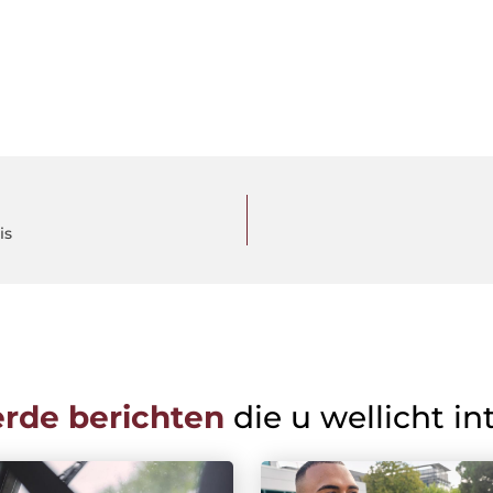
is
erde berichten
die u wellicht in