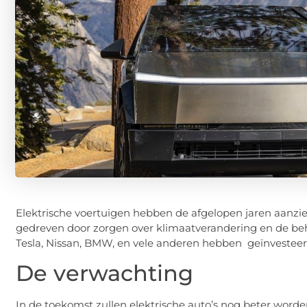
Elektrische voertuigen hebben de afgelopen jaren aanzie
gedreven door zorgen over klimaatverandering en de beho
Tesla, Nissan, BMW, en vele anderen hebben geïnvesteerd
De verwachting
In de toekomst zullen elektrische auto’s nog beter worden