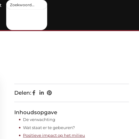
t
Delen:
Inhoudsopgave
De verwachting
Wat staat er te gebeuren?
Positieve impact op het milieu