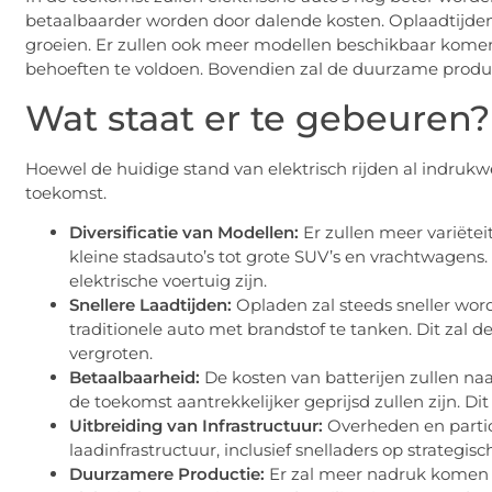
betaalbaarder worden door dalende kosten. Oplaadtijden z
groeien. Er zullen ook meer modellen beschikbaar komen
behoeften te voldoen. Bovendien zal de duurzame produc
Wat staat er te gebeuren?
Hoewel de huidige stand van elektrisch rijden al indrukwe
toekomst.
Diversificatie van Modellen:
Er zullen meer variëte
kleine stadsauto’s tot grote SUV’s en vrachtwagens.
elektrische voertuig zijn.
Snellere Laadtijden:
Opladen zal steeds sneller word
traditionele auto met brandstof te tanken. Dit zal 
vergroten.
Betaalbaarheid:
De kosten van batterijen zullen naa
de toekomst aantrekkelijker geprijsd zullen zijn. Di
Uitbreiding van Infrastructuur:
Overheden en particu
laadinfrastructuur, inclusief snelladers op strategis
Duurzamere Productie:
Er zal meer nadruk komen 