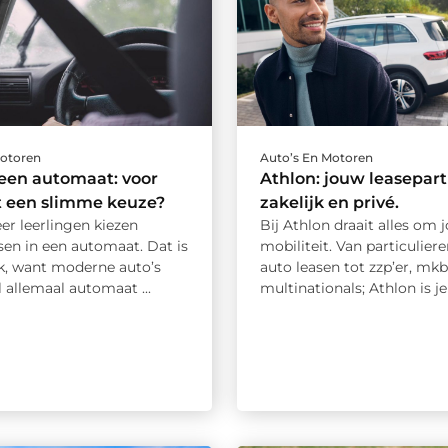
Motoren
Auto’s En Motoren
n een automaat: voor
Athlon: jouw leasepart
it een slimme keuze?
zakelijk en privé.
er leerlingen kiezen
Bij Athlon draait alles om 
ssen in een automaat. Dat is
mobiliteit. Van particuliere
ek, want moderne auto’s
auto leasen tot zzp’er, mkb
el allemaal automaat ...
multinationals; Athlon is je .