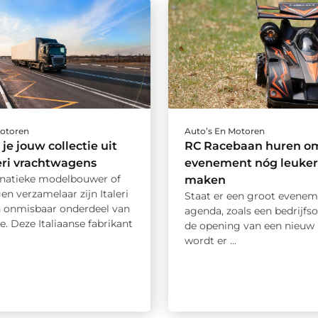
Motoren
Auto’s En Motoren
je jouw collectie uit
RC Racebaan huren o
eri vrachtwagens
evenement nóg leuker
anatieke modelbouwer of
maken
n verzamelaar zijn Italeri
Staat er een groot evenem
n onmisbaar onderdeel van
agenda, zoals een bedrijfs
ie. Deze Italiaanse fabrikant
de opening van een nieuw 
wordt er ...