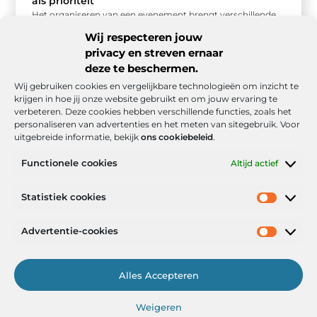
als prioriteit
Het organiseren van een evenement brengt verschillende
uitdagingen met zich mee, vooral op het gebied van
Wij respecteren jouw
veiligheid. Evenementenbeveiliging in Almere ...
privacy en streven ernaar
deze te beschermen.
Wij gebruiken cookies en vergelijkbare technologieën om inzicht te
krijgen in hoe jij onze website gebruikt en om jouw ervaring te
verbeteren. Deze cookies hebben verschillende functies, zoals het
personaliseren van advertenties en het meten van sitegebruik. Voor
uitgebreide informatie, bekijk
ons cookiebeleid
.
Functionele cookies
Altijd actief
Onze informatie
Statistiek cookies
Goede backlinks: de stille kracht achter sterke Google-posities
Hoe kan ik geld verdienen met mijn website? De realistische route naar online inkomsten
Advertentie-cookies
Alles Accepteren
Het Portaal voor Inzichten en Inspiratie
Weigeren
— AdviesPortal.nl verzamelt de beste blogs en artikelen om jou te