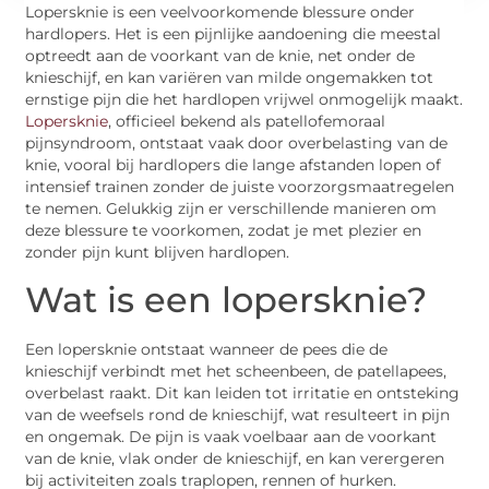
Lopersknie is een veelvoorkomende blessure onder
hardlopers. Het is een pijnlijke aandoening die meestal
optreedt aan de voorkant van de knie, net onder de
knieschijf, en kan variëren van milde ongemakken tot
ernstige pijn die het hardlopen vrijwel onmogelijk maakt.
Lopersknie
, officieel bekend als patellofemoraal
pijnsyndroom, ontstaat vaak door overbelasting van de
knie, vooral bij hardlopers die lange afstanden lopen of
intensief trainen zonder de juiste voorzorgsmaatregelen
te nemen. Gelukkig zijn er verschillende manieren om
deze blessure te voorkomen, zodat je met plezier en
zonder pijn kunt blijven hardlopen.
Wat is een lopersknie?
Een lopersknie ontstaat wanneer de pees die de
knieschijf verbindt met het scheenbeen, de patellapees,
overbelast raakt. Dit kan leiden tot irritatie en ontsteking
van de weefsels rond de knieschijf, wat resulteert in pijn
en ongemak. De pijn is vaak voelbaar aan de voorkant
van de knie, vlak onder de knieschijf, en kan verergeren
bij activiteiten zoals traplopen, rennen of hurken.