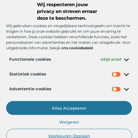
Wij respecteren jouw
privacy en streven ernaar
deze te beschermen.
Wij gebruiken cookies en vergelijkbare technologieën om inzicht te
krijgen in hoe jij onze website gebruikt en om jouw ervaring te
verbeteren. Deze cookies hebben verschillende functies, zoals het
personaliseren van advertenties en het meten van sitegebruik. Voor
uitgebreide informatie, bekijk
ons cookiebeleid
.
Functionele cookies
Altijd actief
Onze informatie
Statistiek cookies
Goede backlinks: de stille kracht achter sterke Google-posities
Hoe kan ik geld verdienen met mijn website? De realistische route naar online inkomsten
Advertentie-cookies
Alles Accepteren
Het Portaal voor Inzichten en Inspiratie
Weigeren
— AdviesPortal.nl verzamelt de beste blogs en artikelen om jou te
helpen groeien. Ontdek, leer en laat je inspireren!
Voorkeuren Opslaan