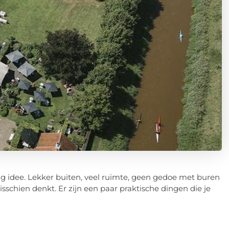
ig idee. Lekker buiten, veel ruimte, geen gedoe met buren
sschien denkt. Er zijn een paar praktische dingen die je