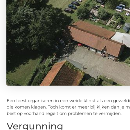
Een feest organiseren in een weide klinkt als een geweld
die komen klagen. Toch komt er meer bij kijken dan je mi
best op voorhand regelt om problemen te vermijden.
Vergunning