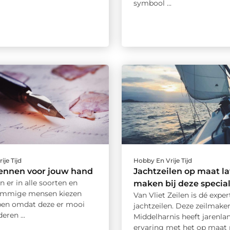
symbool ...
ije Tijd
Hobby En Vrije Tijd
ennen voor jouw hand
Jachtzeilen op maat l
n er in alle soorten en
maken bij deze special
ommige mensen kiezen
Van Vliet Zeilen is dé exper
pen omdat deze er mooi
jachtzeilen. Deze zeilmakeri
deren ...
Middelharnis heeft jarenla
ervaring met het op maat m