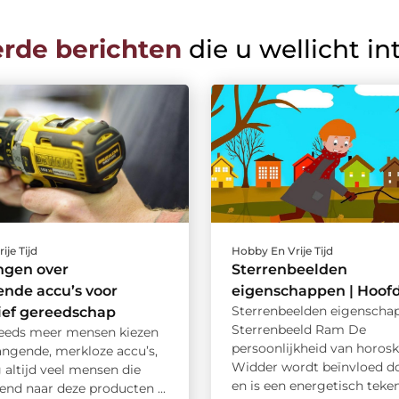
erde berichten
die u wellicht in
ije Tijd
Hobby En Vrije Tijd
ngen over
Sterrenbeelden
nde accu’s voor
eigenschappen | Hoofd
Sterrenbeelden eigenscha
ief gereedschap
Sterrenbeeld Ram De
eeds meer mensen kiezen
persoonlijkheid van horos
angende, merkloze accu’s,
Widder wordt beïnvloed d
g altijd veel mensen die
en is een energetisch teken
nd naar deze producten ...