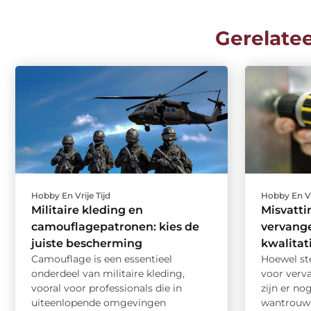
Gerelate
Hobby En Vrije Tijd
Hobby En Vr
Militaire kleding en
Misvatti
camouflagepatronen: kies de
vervange
juiste bescherming
kwalitat
Camouflage is een essentieel
Hoewel st
onderdeel van militaire kleding,
voor verv
vooral voor professionals die in
zijn er no
uiteenlopende omgevingen
wantrouwe