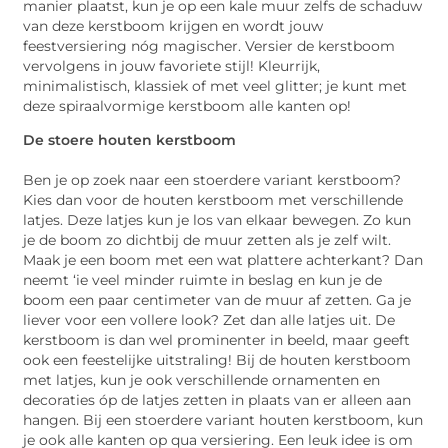
manier plaatst, kun je op een kale muur zelfs de schaduw
van deze kerstboom krijgen en wordt jouw
feestversiering nóg magischer. Versier de kerstboom
vervolgens in jouw favoriete stijl! Kleurrijk,
minimalistisch, klassiek of met veel glitter; je kunt met
deze spiraalvormige kerstboom alle kanten op!
De stoere houten kerstboom
Ben je op zoek naar een stoerdere variant kerstboom?
Kies dan voor de houten kerstboom met verschillende
latjes. Deze latjes kun je los van elkaar bewegen. Zo kun
je de boom zo dichtbij de muur zetten als je zelf wilt.
Maak je een boom met een wat plattere achterkant? Dan
neemt ‘ie veel minder ruimte in beslag en kun je de
boom een paar centimeter van de muur af zetten. Ga je
liever voor een vollere look? Zet dan alle latjes uit. De
kerstboom is dan wel prominenter in beeld, maar geeft
ook een feestelijke uitstraling! Bij de houten kerstboom
met latjes, kun je ook verschillende ornamenten en
decoraties óp de latjes zetten in plaats van er alleen aan
hangen. Bij een stoerdere variant houten kerstboom, kun
je ook alle kanten op qua versiering. Een leuk idee is om