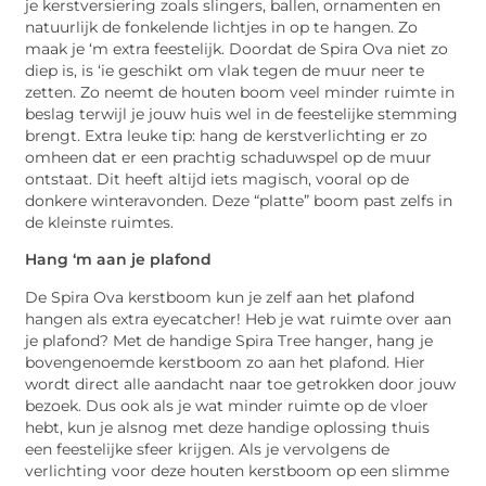
je kerstversiering zoals slingers, ballen, ornamenten en
natuurlijk de fonkelende lichtjes in op te hangen. Zo
maak je ‘m extra feestelijk. Doordat de Spira Ova niet zo
diep is, is ‘ie geschikt om vlak tegen de muur neer te
zetten. Zo neemt de houten boom veel minder ruimte in
beslag terwijl je jouw huis wel in de feestelijke stemming
brengt. Extra leuke tip: hang de kerstverlichting er zo
omheen dat er een prachtig schaduwspel op de muur
ontstaat. Dit heeft altijd iets magisch, vooral op de
donkere winteravonden. Deze “platte” boom past zelfs in
de kleinste ruimtes.
Hang ‘m aan je plafond
De Spira Ova kerstboom kun je zelf aan het plafond
hangen als extra eyecatcher! Heb je wat ruimte over aan
je plafond? Met de handige Spira Tree hanger, hang je
bovengenoemde kerstboom zo aan het plafond. Hier
wordt direct alle aandacht naar toe getrokken door jouw
bezoek. Dus ook als je wat minder ruimte op de vloer
hebt, kun je alsnog met deze handige oplossing thuis
een feestelijke sfeer krijgen. Als je vervolgens de
verlichting voor deze houten kerstboom op een slimme