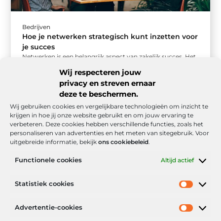
Bedrijven
Hoe je netwerken strategisch kunt inzetten voor
je succes
Netwerken is een belangrijk aspect van zakelijk succes. Het
gaat verder dan het simpelweg uitwisselen van
Wij respecteren jouw
visitekaartjes; het draait om ...
privacy en streven ernaar
deze te beschermen.
Wij gebruiken cookies en vergelijkbare technologieën om inzicht te
krijgen in hoe jij onze website gebruikt en om jouw ervaring te
verbeteren. Deze cookies hebben verschillende functies, zoals het
personaliseren van advertenties en het meten van sitegebruik. Voor
uitgebreide informatie, bekijk
ons cookiebeleid
.
Functionele cookies
Altijd actief
Onze informatie
Statistiek cookies
Goede backlinks: de stille kracht achter sterke Google-posities
Hoe kan ik geld verdienen met mijn website? De realistische route naar online inkomsten
Advertentie-cookies