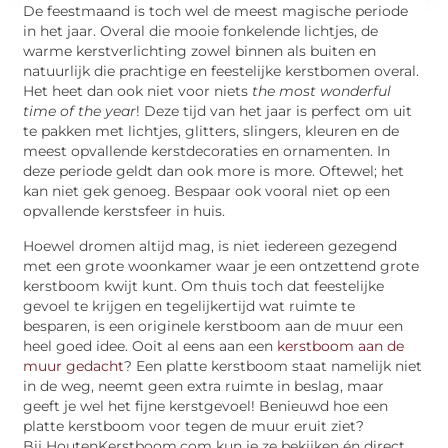
De feestmaand is toch wel de meest magische periode
in het jaar. Overal die mooie fonkelende lichtjes, de
warme kerstverlichting zowel binnen als buiten en
natuurlijk die prachtige en feestelijke kerstbomen overal.
Het heet dan ook niet voor niets
the most wonderful
time of the year
! Deze tijd van het jaar is perfect om uit
te pakken met lichtjes, glitters, slingers, kleuren en de
meest opvallende kerstdecoraties en ornamenten. In
deze periode geldt dan ook more is more. Oftewel; het
kan niet gek genoeg. Bespaar ook vooral niet op een
opvallende kerstsfeer in huis.
Hoewel dromen altijd mag, is niet iedereen gezegend
met een grote woonkamer waar je een ontzettend grote
kerstboom kwijt kunt. Om thuis toch dat feestelijke
gevoel te krijgen en tegelijkertijd wat ruimte te
besparen, is een originele kerstboom aan de muur een
heel goed idee. Ooit al eens aan een
kerstboom aan de
muur gedacht
? Een platte kerstboom staat namelijk niet
in de weg, neemt geen extra ruimte in beslag, maar
geeft je wel het fijne kerstgevoel! Benieuwd hoe een
platte kerstboom voor tegen de muur eruit ziet?
Bij HoutenKerstboom.com kun je ze bekijken én direct