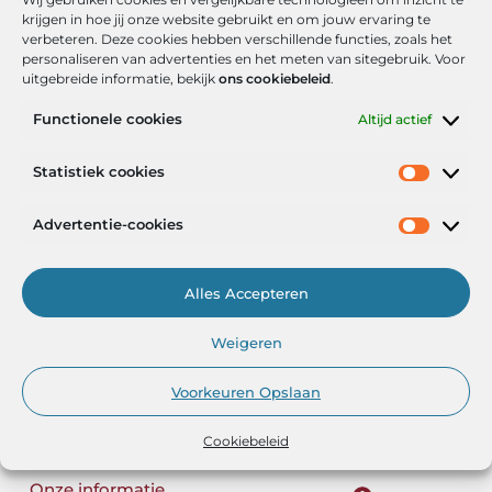
krijgen in hoe jij onze website gebruikt en om jouw ervaring te
verbeteren. Deze cookies hebben verschillende functies, zoals het
personaliseren van advertenties en het meten van sitegebruik. Voor
uitgebreide informatie, bekijk
ons cookiebeleid
.
Functionele cookies
Altijd actief
Winkelen
Alles Wat U Moet Weten Over Pedicure in
Statistiek cookies
Amersfoort
Een bezoek aan de pedicure kan een oase van ontspanning
Advertentie-cookies
zijn in onze hectische levens. Maar waar moet u op ...
Alles Accepteren
Weigeren
Voorkeuren Opslaan
Cookiebeleid
Onze informatie