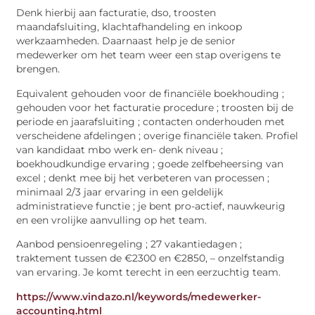
Denk hierbij aan facturatie, dso, troosten
maandafsluiting, klachtafhandeling en inkoop
werkzaamheden. Daarnaast help je de senior
medewerker om het team weer een stap overigens te
brengen.
Equivalent gehouden voor de financïële boekhouding ;
gehouden voor het facturatie procedure ; troosten bij de
periode en jaarafsluiting ; contacten onderhouden met
verscheidene afdelingen ; overige financiële taken. Profiel
van kandidaat mbo werk en- denk niveau ;
boekhoudkundige ervaring ; goede zelfbeheersing van
excel ; denkt mee bij het verbeteren van processen ;
minimaal 2/3 jaar ervaring in een geldelijk
administratieve functie ; je bent pro-actief, nauwkeurig
en een vrolijke aanvulling op het team.
Aanbod pensioenregeling ; 27 vakantiedagen ;
traktement tussen de €2300 en €2850, – onzelfstandig
van ervaring. Je komt terecht in een eerzuchtig team.
https://www.vindazo.nl/keywords/medewerker-
accounting.html