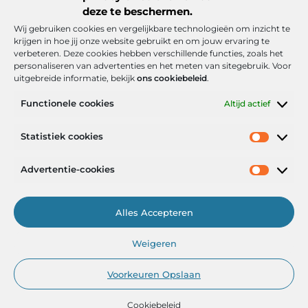
deze te beschermen.
Wij gebruiken cookies en vergelijkbare technologieën om inzicht te
krijgen in hoe jij onze website gebruikt en om jouw ervaring te
verbeteren. Deze cookies hebben verschillende functies, zoals het
personaliseren van advertenties en het meten van sitegebruik. Voor
uitgebreide informatie, bekijk
ons cookiebeleid
.
Functionele cookies
Altijd actief
Onze informatie
Statistiek cookies
Goede backlinks: de stille kracht achter sterke Google-posities
Hoe kan ik geld verdienen met mijn website? De realistische route naar online inkomsten
Advertentie-cookies
Alles Accepteren
Het Portaal voor Inzichten en Inspiratie
Weigeren
— AdviesPortal.nl verzamelt de beste blogs en artikelen om jou te
helpen groeien. Ontdek, leer en laat je inspireren!
Voorkeuren Opslaan
Cookiebeleid