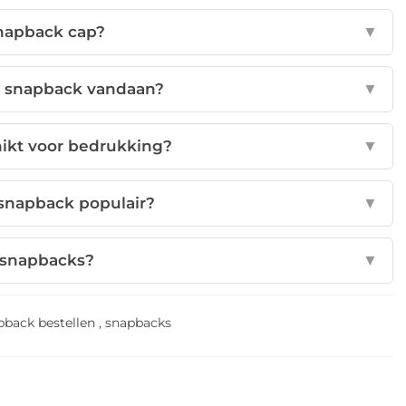
snapback cap?
▼
 snapback vandaan?
▼
hikt voor bedrukking?
▼
snapback populair?
▼
 snapbacks?
▼
pback bestellen
,
snapbacks