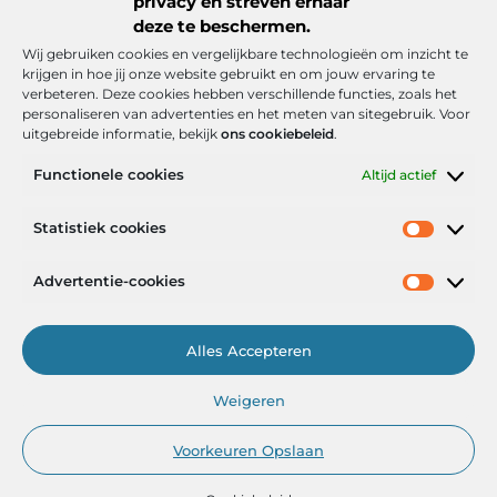
privacy en streven ernaar
deze te beschermen.
Wij gebruiken cookies en vergelijkbare technologieën om inzicht te
krijgen in hoe jij onze website gebruikt en om jouw ervaring te
verbeteren. Deze cookies hebben verschillende functies, zoals het
personaliseren van advertenties en het meten van sitegebruik. Voor
uitgebreide informatie, bekijk
ons cookiebeleid
.
Functionele cookies
Altijd actief
Onze informatie
Statistiek cookies
Goede backlinks: de stille kracht achter sterke Google-posities
Hoe kan ik geld verdienen met mijn website? De realistische route naar online inkomsten
Advertentie-cookies
Alles Accepteren
Het Portaal voor Inzichten en Inspiratie
Weigeren
— AdviesPortal.nl verzamelt de beste blogs en artikelen om jou te
helpen groeien. Ontdek, leer en laat je inspireren!
Voorkeuren Opslaan