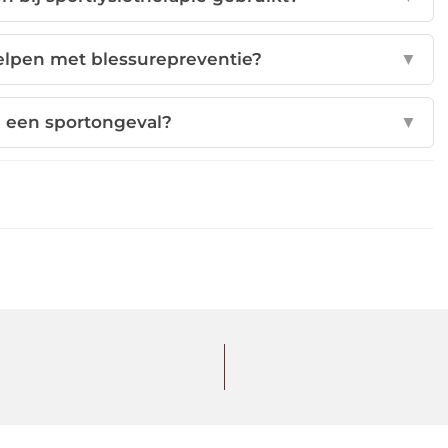
helpen met blessurepreventie?
▼
a een sportongeval?
▼