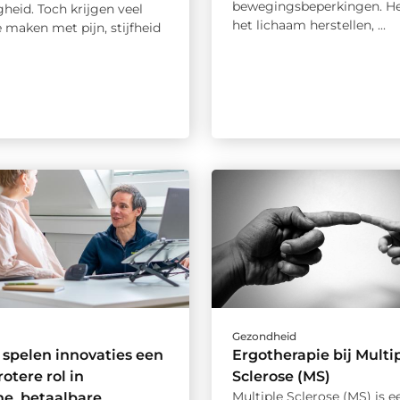
bewegingsbeperkingen. He
gheid. Toch krijgen veel
het lichaam herstellen, ...
 maken met pijn, stijfheid
d
Gezondheid
spelen innovaties een
Ergotherapie bij Multi
otere rol in
Sclerose (MS)
Multiple Sclerose (MS) is e
he, betaalbare