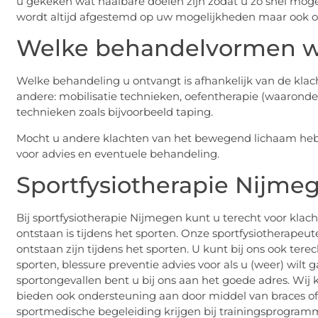
u gekeken wat haalbare doelen zijn zodat u zo snel mogel
wordt altijd afgestemd op uw mogelijkheden maar ook op
Welke behandelvormen w
Welke behandeling u ontvangt is afhankelijk van de klac
andere: mobilisatie technieken, oefentherapie (waarond
technieken zoals bijvoorbeeld taping.
Mocht u andere klachten van het bewegend lichaam hebben
voor advies en eventuele behandeling.
Sportfysiotherapie Nijme
Bij sportfysiotherapie Nijmegen kunt u terecht voor klach
ontstaan is tijdens het sporten. Onze sportfysiotherapeut
ontstaan zijn tijdens het sporten. U kunt bij ons ook te
sporten, blessure preventie advies voor als u (weer) wilt
sportongevallen bent u bij ons aan het goede adres. Wi
bieden ook ondersteuning aan door middel van braces of 
sportmedische begeleiding krijgen bij trainingsprogramm