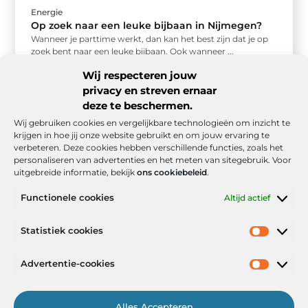
Energie
Op zoek naar een leuke bijbaan in Nijmegen?
Wanneer je parttime werkt, dan kan het best zijn dat je op
zoek bent naar een leuke bijbaan. Ook wanneer ...
Wij respecteren jouw
privacy en streven ernaar
deze te beschermen.
Wij gebruiken cookies en vergelijkbare technologieën om inzicht te
krijgen in hoe jij onze website gebruikt en om jouw ervaring te
verbeteren. Deze cookies hebben verschillende functies, zoals het
personaliseren van advertenties en het meten van sitegebruik. Voor
uitgebreide informatie, bekijk
ons cookiebeleid
.
Functionele cookies
Altijd actief
Onze informatie
Statistiek cookies
Goede backlinks: de stille kracht achter sterke Google-posities
Hoe kan ik geld verdienen met mijn website? De realistische route naar online inkomsten
Advertentie-cookies
Alles Accepteren