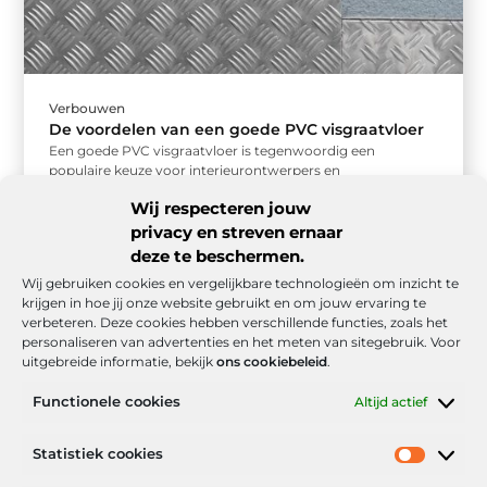
Verbouwen
De voordelen van een goede PVC visgraatvloer
Een goede PVC visgraatvloer is tegenwoordig een
populaire keuze voor interieurontwerpers en
huiseigenaren. Deze klassieke patroonvloer heeft de tand
Wij respecteren jouw
des ...
privacy en streven ernaar
deze te beschermen.
Wij gebruiken cookies en vergelijkbare technologieën om inzicht te
krijgen in hoe jij onze website gebruikt en om jouw ervaring te
verbeteren. Deze cookies hebben verschillende functies, zoals het
personaliseren van advertenties en het meten van sitegebruik. Voor
uitgebreide informatie, bekijk
ons cookiebeleid
.
Functionele cookies
Altijd actief
Onze informatie
Statistiek cookies
Goede backlinks: de stille kracht achter sterke Google-posities
Hoe kan ik geld verdienen met mijn website? De realistische route naar online inkomsten