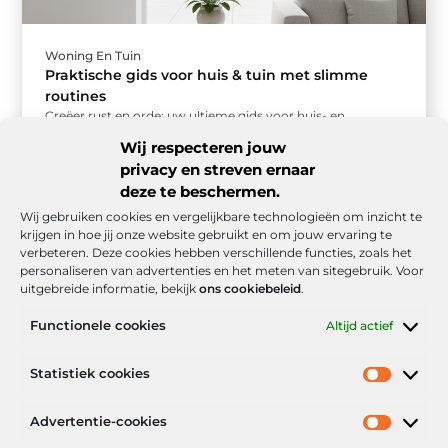
Woning En Tuin
Praktische gids voor huis & tuin met slimme
routines
Creëer rust en orde: uw ultieme gids voor huis- en
tuinroutines Een opgeruimd huis en een verzorgde tuin
Wij respecteren jouw
geven een ...
privacy en streven ernaar
deze te beschermen.
Wij gebruiken cookies en vergelijkbare technologieën om inzicht te
krijgen in hoe jij onze website gebruikt en om jouw ervaring te
verbeteren. Deze cookies hebben verschillende functies, zoals het
personaliseren van advertenties en het meten van sitegebruik. Voor
uitgebreide informatie, bekijk
ons cookiebeleid
.
Functionele cookies
Altijd actief
Onze informatie
Statistiek cookies
Goede backlinks: de stille kracht achter sterke Google-posities
Hoe kan ik geld verdienen met mijn website? De realistische route naar online inkomsten
Advertentie-cookies