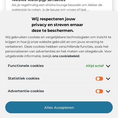
Als je regelmatig een shisha lounge bezoekt om lekker de
waterpijp te roken, is de keuze om vroeg of laat ...
Wij respecteren jouw
privacy en streven ernaar
deze te beschermen.
Wij gebruiken cookies en vergelijkbare technologieën om inzicht te
krijgen in hoe jij onze website gebruikt en om jouw ervaring te
verbeteren. Deze cookies hebben verschillende functies, zoals het
personaliseren van advertenties en het meten van sitegebruik. Voor
uitgebreide informatie, bekijk
ons cookiebeleid
.
Functionele cookies
Altijd actief
Onze informatie
Statistiek cookies
Goede backlinks: de stille kracht achter sterke Google-posities
Hoe kan ik geld verdienen met mijn website? De realistische route naar online inkomsten
Advertentie-cookies
Alles Accepteren
Het Portaal voor Inzichten en Inspiratie