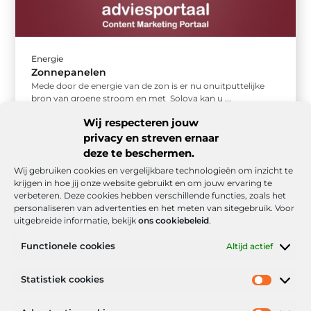
Energie
Zonnepanelen
Mede door de energie van de zon is er nu onuitputtelijke
bron van groene stroom en met Soloya kan u ...
Wij respecteren jouw
privacy en streven ernaar
deze te beschermen.
Wij gebruiken cookies en vergelijkbare technologieën om inzicht te
krijgen in hoe jij onze website gebruikt en om jouw ervaring te
verbeteren. Deze cookies hebben verschillende functies, zoals het
personaliseren van advertenties en het meten van sitegebruik. Voor
uitgebreide informatie, bekijk
ons cookiebeleid
.
Functionele cookies
Altijd actief
Onze informatie
Statistiek cookies
Goede backlinks: de stille kracht achter sterke Google-posities
Hoe kan ik geld verdienen met mijn website? De realistische route naar online inkomsten