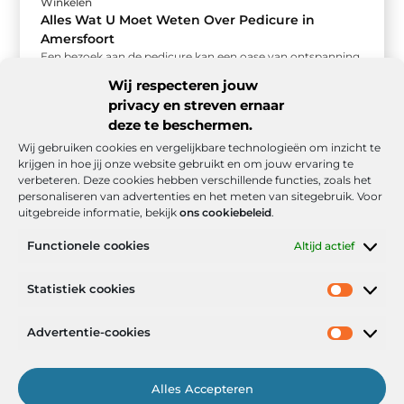
Winkelen
Alles Wat U Moet Weten Over Pedicure in
Amersfoort
Een bezoek aan de pedicure kan een oase van ontspanning
zijn in onze hectische levens. Maar waar moet u op ...
Wij respecteren jouw
privacy en streven ernaar
deze te beschermen.
Wij gebruiken cookies en vergelijkbare technologieën om inzicht te
krijgen in hoe jij onze website gebruikt en om jouw ervaring te
verbeteren. Deze cookies hebben verschillende functies, zoals het
personaliseren van advertenties en het meten van sitegebruik. Voor
uitgebreide informatie, bekijk
ons cookiebeleid
.
Functionele cookies
Altijd actief
Onze informatie
Statistiek cookies
Goede backlinks: de stille kracht achter sterke Google-posities
Hoe kan ik geld verdienen met mijn website? De realistische route naar online inkomsten
Advertentie-cookies
Alles Accepteren