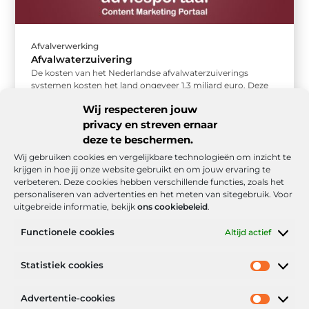
Afvalverwerking
Afvalwaterzuivering
De kosten van het Nederlandse afvalwaterzuiverings
systemen kosten het land ongeveer 1.3 miljard euro. Deze
kosten lopen onder andere zoveel ...
Wij respecteren jouw
privacy en streven ernaar
deze te beschermen.
Wij gebruiken cookies en vergelijkbare technologieën om inzicht te
krijgen in hoe jij onze website gebruikt en om jouw ervaring te
verbeteren. Deze cookies hebben verschillende functies, zoals het
personaliseren van advertenties en het meten van sitegebruik. Voor
uitgebreide informatie, bekijk
ons cookiebeleid
.
Functionele cookies
Altijd actief
Onze informatie
Statistiek cookies
Goede backlinks: de stille kracht achter sterke Google-posities
Hoe kan ik geld verdienen met mijn website? De realistische route naar online inkomsten
Advertentie-cookies