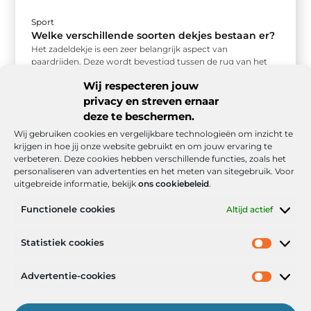
Sport
Welke verschillende soorten dekjes bestaan er?
Het zadeldekje is een zeer belangrijk aspect van
paardrijden. Deze wordt bevestigd tussen de rug van het
paard en het ...
Wij respecteren jouw
privacy en streven ernaar
deze te beschermen.
Wij gebruiken cookies en vergelijkbare technologieën om inzicht te
krijgen in hoe jij onze website gebruikt en om jouw ervaring te
verbeteren. Deze cookies hebben verschillende functies, zoals het
personaliseren van advertenties en het meten van sitegebruik. Voor
uitgebreide informatie, bekijk
ons cookiebeleid
.
Functionele cookies
Altijd actief
Onze informatie
Statistiek cookies
Goede backlinks: de stille kracht achter sterke Google-posities
Hoe kan ik geld verdienen met mijn website? De realistische route naar online inkomsten
Advertentie-cookies