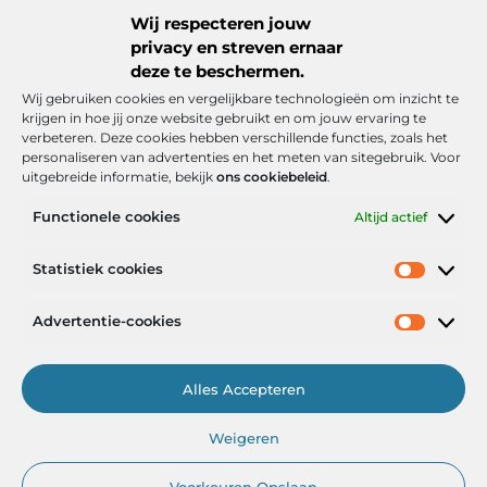
tuinroutines Een opgeruimd huis en een verzorgde tuin
Wij respecteren jouw
geven een ...
privacy en streven ernaar
deze te beschermen.
Wij gebruiken cookies en vergelijkbare technologieën om inzicht te
krijgen in hoe jij onze website gebruikt en om jouw ervaring te
verbeteren. Deze cookies hebben verschillende functies, zoals het
personaliseren van advertenties en het meten van sitegebruik. Voor
uitgebreide informatie, bekijk
ons cookiebeleid
.
Functionele cookies
Altijd actief
Onze informatie
Statistiek cookies
Goede backlinks: de stille kracht achter sterke Google-posities
Hoe kan ik geld verdienen met mijn website? De realistische route naar online inkomsten
Advertentie-cookies
Alles Accepteren
Het Portaal voor Inzichten en Inspiratie
Weigeren
— AdviesPortal.nl verzamelt de beste blogs en artikelen om jou te
helpen groeien. Ontdek, leer en laat je inspireren!
Voorkeuren Opslaan