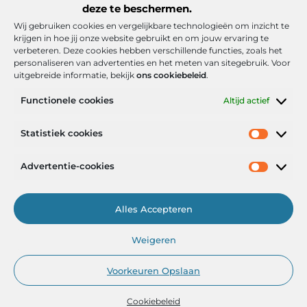
deze te beschermen.
Wij gebruiken cookies en vergelijkbare technologieën om inzicht te
krijgen in hoe jij onze website gebruikt en om jouw ervaring te
verbeteren. Deze cookies hebben verschillende functies, zoals het
personaliseren van advertenties en het meten van sitegebruik. Voor
uitgebreide informatie, bekijk
ons cookiebeleid
.
Functionele cookies
Altijd actief
Onze informatie
Statistiek cookies
Goede backlinks: de stille kracht achter sterke Google-posities
Hoe kan ik geld verdienen met mijn website? De realistische route naar online inkomsten
Advertentie-cookies
Alles Accepteren
Het Portaal voor Inzichten en Inspiratie
Weigeren
— AdviesPortal.nl verzamelt de beste blogs en artikelen om jou te
helpen groeien. Ontdek, leer en laat je inspireren!
Voorkeuren Opslaan
Cookiebeleid
@2025
www.adviesportal.nl
.All Right Reserved.