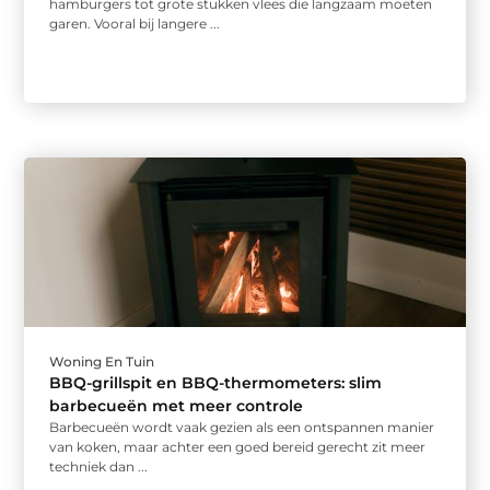
hamburgers tot grote stukken vlees die langzaam moeten
garen. Vooral bij langere ...
Woning En Tuin
BBQ-grillspit en BBQ-thermometers: slim
barbecueën met meer controle
Barbecueën wordt vaak gezien als een ontspannen manier
van koken, maar achter een goed bereid gerecht zit meer
techniek dan ...