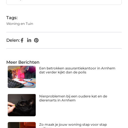
Tags:
Woning en Tuin
Delen:
Meer Berichten
Een betrokken assurantiekantoor in Arnhem
dat verder kijkt dan de polis
Nierproblemen bij een oudere kat en de
dierenarts in Arnhem
Zo maak je jouw woning stap voor stap