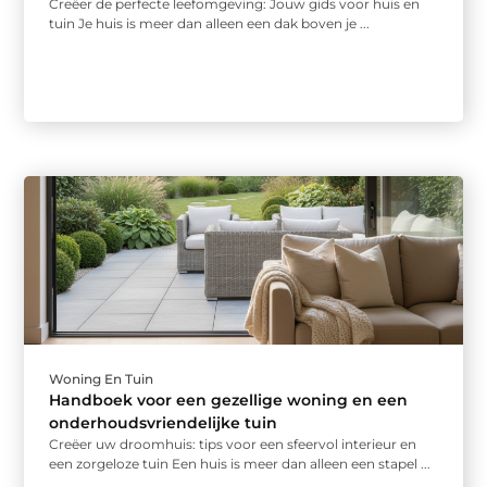
Creëer de perfecte leefomgeving: Jouw gids voor huis en
tuin Je huis is meer dan alleen een dak boven je ...
Woning En Tuin
Handboek voor een gezellige woning en een
onderhoudsvriendelijke tuin
Creëer uw droomhuis: tips voor een sfeervol interieur en
een zorgeloze tuin Een huis is meer dan alleen een stapel ...