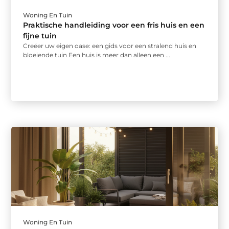
Woning En Tuin
Praktische handleiding voor een fris huis en een
fijne tuin
Creëer uw eigen oase: een gids voor een stralend huis en
bloeiende tuin Een huis is meer dan alleen een ...
Woning En Tuin