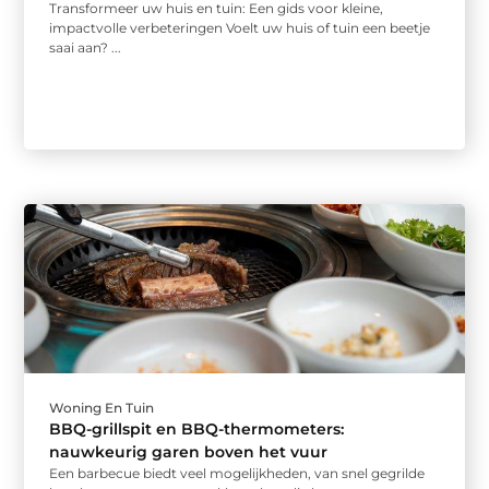
Transformeer uw huis en tuin: Een gids voor kleine,
impactvolle verbeteringen Voelt uw huis of tuin een beetje
saai aan? ...
Woning En Tuin
BBQ-grillspit en BBQ-thermometers:
nauwkeurig garen boven het vuur
Een barbecue biedt veel mogelijkheden, van snel gegrilde