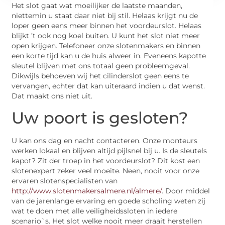
Het slot gaat wat moeilijker de laatste maanden,
niettemin u staat daar niet bij stil. Helaas krijgt nu de
loper geen eens meer binnen het voordeurslot. Helaas
blijkt ’t ook nog koel buiten. U kunt het slot niet meer
open krijgen. Telefoneer onze slotenmakers en binnen
een korte tijd kan u de huis alweer in. Eveneens kapotte
sleutel blijven met ons totaal geen probleemgeval.
Dikwijls behoeven wij het cilinderslot geen eens te
vervangen, echter dat kan uiteraard indien u dat wenst.
Dat maakt ons niet uit.
Uw poort is gesloten?
U kan ons dag en nacht contacteren. Onze monteurs
werken lokaal en blijven altijd pijlsnel bij u. Is de sleutels
kapot? Zit der troep in het voordeurslot? Dit kost een
slotenexpert zeker veel moeite. Neen, nooit voor onze
ervaren slotenspecialisten van
http://www.slotenmakersalmere.nl/almere/
. Door middel
van de jarenlange ervaring en goede scholing weten zij
wat te doen met alle veiligheidssloten in iedere
scenario`s. Het slot welke nooit meer draait herstellen