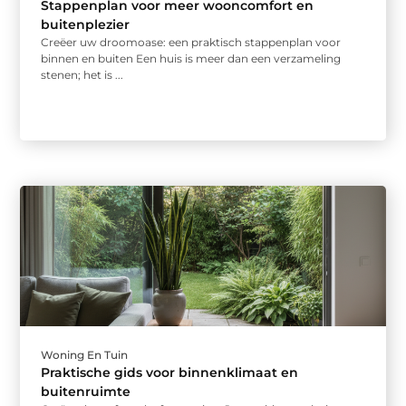
Stappenplan voor meer wooncomfort en
buitenplezier
Creëer uw droomoase: een praktisch stappenplan voor
binnen en buiten Een huis is meer dan een verzameling
stenen; het is ...
Woning En Tuin
Praktische gids voor binnenklimaat en
buitenruimte