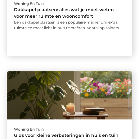
Woning En Tuin
Dakkapel plaatsen: alles wat je moet weten
voor meer ruimte en wooncomfort
Een dakkapel plaatsen is een populaire manier om extra
ruimte en meer licht in huis te creëren. Vooral op zolders ...
Woning En Tuin
Gids voor kleine verbeteringen in huis en tuin