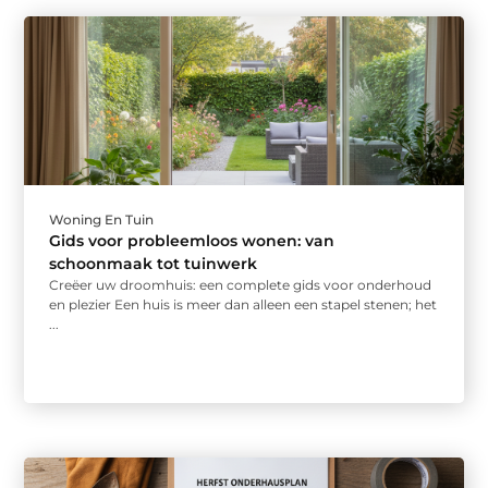
Woning En Tuin
Gids voor probleemloos wonen: van
schoonmaak tot tuinwerk
Creëer uw droomhuis: een complete gids voor onderhoud
en plezier Een huis is meer dan alleen een stapel stenen; het
...