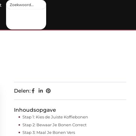
t
Delen:
Inhoudsopgave
Stap 1: Kies de Juiste Koffiebonen
Stap 2: Bewaar Je Bonen Correct
Stap 3: Maal Je Bonen Vers