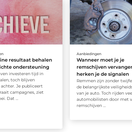
en
Aanbiedingen
ine resultaat behalen
Wanneer moet je je
ichte ondersteuning
remschijven vervange
jven investeren tijd in
herken je de signalen
alen, toch blijven
Remmen zijn zonder twijfe
 achter. Je publiceert
de belangrijkste veilighei
raait campagnes, ziet
van je auto. Toch rijden vee
i. Dat ...
automobilisten door met v
remschijven ...