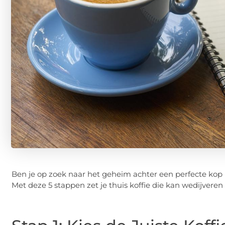
Ben je op zoek naar het geheim achter een perfecte kop ko
Met deze 5 stappen zet je thuis koffie die kan wedijveren