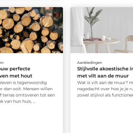
en
Aanbiedingen
ouw perfecte
Stijlvolle akoestische 
even met hout
met vilt aan de muur
nleven is tegenwoordig
Wat is vilt aan de muur? He
r dan ooit. Mensen willen
nagedacht over hoe je je r
f terras omtoveren tot een
zowel stijlvol als functioneel
k van hun huis, ...