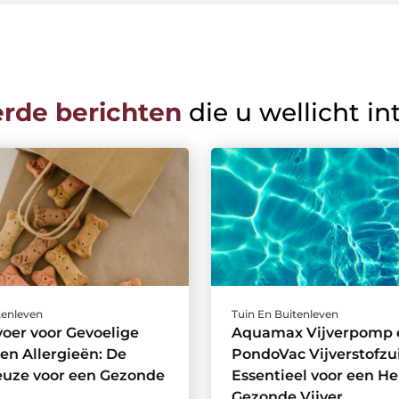
erde berichten
die u wellicht in
tenleven
Tuin En Buitenleven
oer voor Gevoelige
Aquamax Vijverpomp 
n Allergieën: De
PondoVac Vijverstofzu
euze voor een Gezonde
Essentieel voor een He
Gezonde Vijver