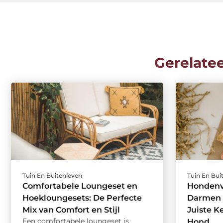
Gerelate
Tuin En Buitenleven
Tuin En Bui
Comfortabele Loungeset en
Hondenv
Hoekloungesets: De Perfecte
Darmen e
Mix van Comfort en Stijl
Juiste K
Een comfortabele loungeset is
Hond