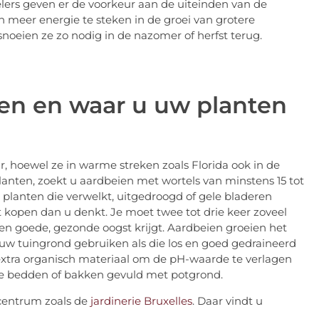
ers geven er de voorkeur aan de uiteinden van de
n meer energie te steken in de groei van grotere
snoeien ze zo nodig in de nazomer of herfst terug.
en en waar u uw planten
, hoewel ze in warme streken zoals Florida ook in de
lanten, zoekt u aardbeien met wortels van minstens 15 tot
planten die verwelkt, uitgedroogd of gele bladeren
kopen dan u denkt. Je moet twee tot drie keer zoveel
 een goede, gezonde oogst krijgt. Aardbeien groeien het
t uw tuingrond gebruiken als die los en goed gedraineerd
extra organisch materiaal om de pH-waarde te verlagen
gde bedden of bakken gevuld met potgrond.
centrum zoals de
jardinerie Bruxelles
. Daar vindt u