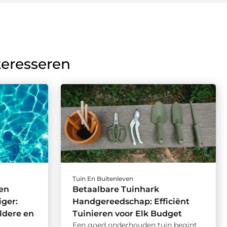
teresseren
Tuin En Buitenleven
en
Betaalbare Tuinhark
iger:
Handgereedschap: Efficiënt
ldere en
Tuinieren voor Elk Budget
Een goed onderhouden tuin begint