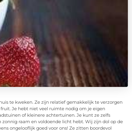
is te kweken. Ze zijn relatief gemakkelijk te verzorgen
ruit. Je hebt niet veel ruimte nodig om je eigen
adstuinen of kleinere achtertuinen. Je kunt ze zelfs
zonnig raam en voldoende licht hebt. Wij zijn dol op de
ns ongelooflijk goed voor ons! Ze zitten boordevol