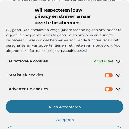
Wilt u de tegelvloer in de keuken wat meer sfeer geven? De
afgelopen jaren kiezen steeds meer mensen ervoor om ...
Wij respecteren jouw
privacy en streven ernaar
deze te beschermen.
Wij gebruiken cookies en vergelijkbare technologieën om inzicht te
krijgen in hoe jij onze website gebruikt en om jouw ervaring te
verbeteren. Deze cookies hebben verschillende functies, zoals het
personaliseren van advertenties en het meten van sitegebruik. Voor
uitgebreide informatie, bekijk
ons cookiebeleid
.
Functionele cookies
Altijd actief
Onze informatie
Statistiek cookies
Goede backlinks: de stille kracht achter sterke Google-posities
Hoe kan ik geld verdienen met mijn website? De realistische route naar online inkomsten
Advertentie-cookies
Alles Accepteren
Het Portaal voor Inzichten en Inspiratie
Weigeren
— AdviesPortal.nl verzamelt de beste blogs en artikelen om jou te
helpen groeien. Ontdek, leer en laat je inspireren!