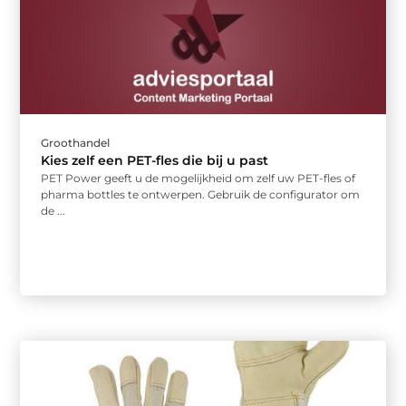
Groothandel
Kies zelf een PET-fles die bij u past
PET Power geeft u de mogelijkheid om zelf uw PET-fles of
pharma bottles te ontwerpen. Gebruik de configurator om
de ...