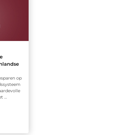
te
nlandse
besparen op
dssysteem
aardevolle
 ...