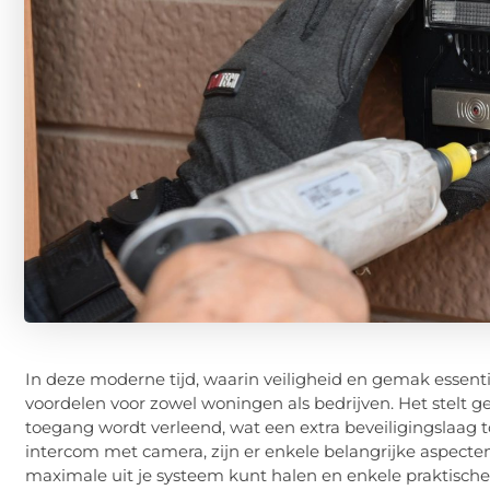
In deze moderne tijd, waarin veiligheid en gemak essenti
voordelen voor zowel woningen als bedrijven. Het stelt ge
toegang wordt verleend, wat een extra beveiligingslaag t
intercom met camera, zijn er enkele belangrijke aspect
maximale uit je systeem kunt halen en enkele praktische