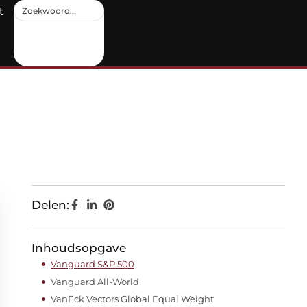
t
Delen:
Inhoudsopgave
Vanguard S&P 500
Vanguard All-World
VanEck Vectors Global Equal Weight