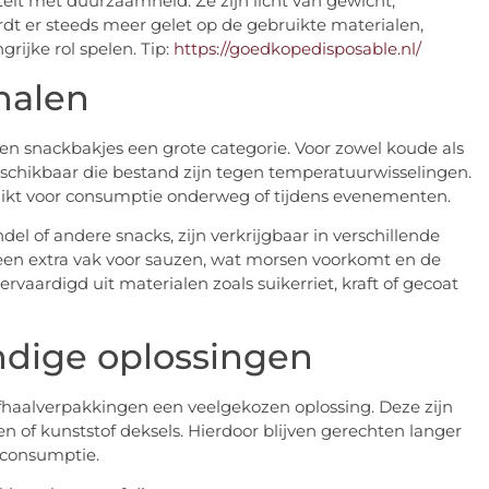
t met duurzaamheid. Ze zijn licht van gewicht,
ordt er steeds meer gelet op de gebruikte materialen,
rijke rol spelen. Tip:
https://goedkopedisposable.nl/
halen
n snackbakjes een grote categorie. Voor zowel koude als
schikbaar die bestand zijn tegen temperatuurwisselingen.
chikt voor consumptie onderweg of tijdens evenementen.
ndel of andere snacks, zijn verkrijgbaar in verschillende
en extra vak voor sauzen, wat morsen voorkomt en de
rvaardigd uit materialen zoals suikerriet, kraft of gecoat
ndige oplossingen
haalverpakkingen een veelgekozen oplossing. Deze zijn
n of kunststof deksels. Hierdoor blijven gerechten langer
e consumptie.