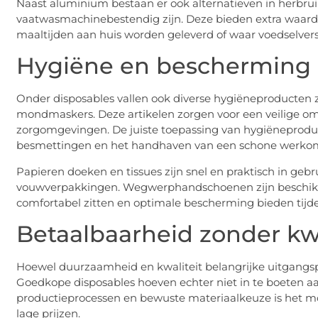
Naast aluminium bestaan er ook alternatieven in herbru
vaatwasmachinebestendig zijn. Deze bieden extra waarde 
maaltijden aan huis worden geleverd of waar voedselvers
Hygiëne en bescherming
Onder disposables vallen ook diverse hygiëneproducte
mondmaskers. Deze artikelen zorgen voor een veilige o
zorgomgevingen. De juiste toepassing van hygiëneproduc
besmettingen en het handhaven van een schone werko
Papieren doeken en tissues zijn snel en praktisch in gebr
vouwverpakkingen. Wegwerphandschoenen zijn beschikba
comfortabel zitten en optimale bescherming bieden tijd
Betaalbaarheid zonder kwa
Hoewel duurzaamheid en kwaliteit belangrijke uitgangspu
Goedkope disposables hoeven echter niet in te boeten aan 
productieprocessen en bewuste materiaalkeuze is het m
lage prijzen.