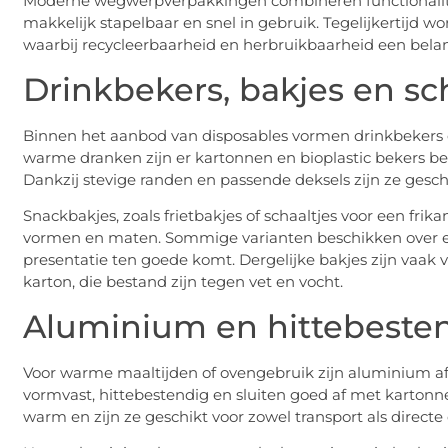
Moderne wegwerpverpakkingen combineren functionalitei
makkelijk stapelbaar en snel in gebruik. Tegelijkertijd w
waarbij recycleerbaarheid en herbruikbaarheid een belang
Drinkbekers, bakjes en sc
Binnen het aanbod van disposables vormen drinkbekers e
warme dranken zijn er kartonnen en bioplastic bekers be
Dankzij stevige randen en passende deksels zijn ze ges
Snackbakjes, zoals frietbakjes of schaaltjes voor een frika
vormen en maten. Sommige varianten beschikken over e
presentatie ten goede komt. Dergelijke bakjes zijn vaak ve
karton, die bestand zijn tegen vet en vocht.
Aluminium en hittebeste
Voor warme maaltijden of ovengebruik zijn aluminium af
vormvast, hittebestendig en sluiten goed af met kartonne
warm en zijn ze geschikt voor zowel transport als direct