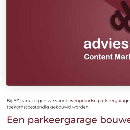
Bij EZ park zorgen we voor
bovengrondse parkeergarage
toekomstbestendig gebouwd worden.
Een parkeergarage bouw