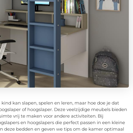
 kind kan slapen, spelen en leren, maar hoe doe je dat
oogslaper of hoogslaper. Deze veelzijdige meubels bieden
mte vrij te maken voor andere activiteiten. Bij
gslapers en hoogslapers die perfect passen in een kleine
 van deze bedden en geven we tips om de kamer optimaal