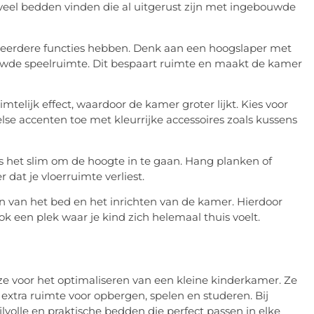
veel bedden vinden die al uitgerust zijn met ingebouwde
meerdere functies hebben. Denk aan een hoogslaper met
wde speelruimte. Dit bespaart ruimte en maakt de kamer
imtelijk effect, waardoor de kamer groter lijkt. Kies voor
lse accenten toe met kleurrijke accessoires zoals kussens
is het slim om de hoogte in te gaan. Hang planken of
dat je vloerruimte verliest.
zen van het bed en het inrichten van de kamer. Hierdoor
ok een plek waar je kind zich helemaal thuis voelt.
ze voor het optimaliseren van een kleine kinderkamer. Ze
extra ruimte voor opbergen, spelen en studeren. Bij
jlvolle en praktische bedden die perfect passen in elke