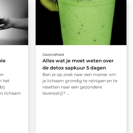
Gezondheid
ple
Alles wat je moet weten over
de detox sapkuur 5 dagen
en
Ben je op zoek naar een manier om
n het
je lichaam grondig te reinigen en te
bij
resetten naar een gezondere
en lichaam
levensstijl? ...