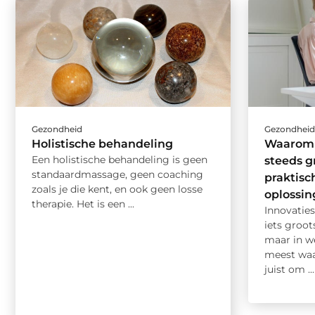
Gezondheid
Gezondhei
Holistische behandeling
Waarom 
Een holistische behandeling is geen
steeds gr
standaardmassage, geen coaching
praktisc
zoals je die kent, en ook geen losse
oplossi
therapie. Het is een ...
Innovatie
iets groot
maar in we
meest waa
juist om ...