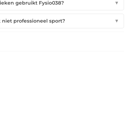
ieken gebruikt Fysio038?
▼
k niet professioneel sport?
▼