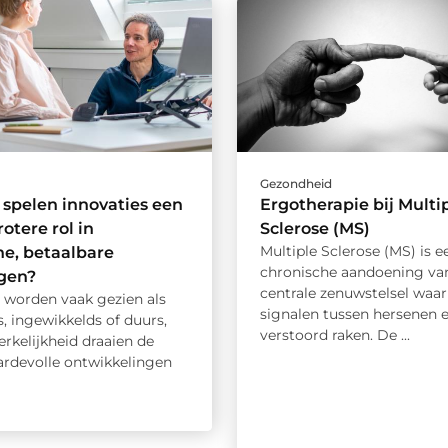
d
Gezondheid
spelen innovaties een
Ergotherapie bij Multi
otere rol in
Sclerose (MS)
Multiple Sclerose (MS) is e
he, betaalbare
chronische aandoening va
ngen?
centrale zenuwstelsel waar
s worden vaak gezien als
signalen tussen hersenen 
s, ingewikkelds of duurs,
verstoord raken. De ...
rkelijkheid draaien de
rdevolle ontwikkelingen