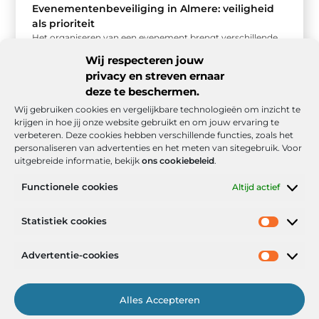
Evenementenbeveiliging in Almere: veiligheid
als prioriteit
Het organiseren van een evenement brengt verschillende
uitdagingen met zich mee, vooral op het gebied van
Wij respecteren jouw
veiligheid. Evenementenbeveiliging in Almere ...
privacy en streven ernaar
deze te beschermen.
Wij gebruiken cookies en vergelijkbare technologieën om inzicht te
krijgen in hoe jij onze website gebruikt en om jouw ervaring te
verbeteren. Deze cookies hebben verschillende functies, zoals het
personaliseren van advertenties en het meten van sitegebruik. Voor
uitgebreide informatie, bekijk
ons cookiebeleid
.
Functionele cookies
Altijd actief
Onze informatie
Statistiek cookies
Goede backlinks: de stille kracht achter sterke Google-posities
Hoe kan ik geld verdienen met mijn website? De realistische route naar online inkomsten
Advertentie-cookies
Alles Accepteren
Het Portaal voor Inzichten en Inspiratie