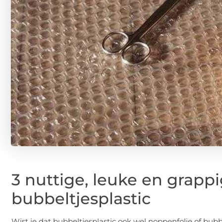
3 nuttige, leuke en grapp
bubbeltjesplastic
Wist je dat bubbeltjesplastic ook wel noppenfolie of bubb