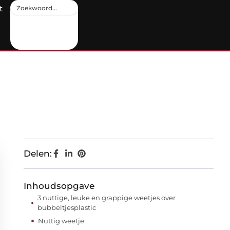
t
Delen:
Inhoudsopgave
3 nuttige, leuke en grappige weetjes over
bubbeltjesplastic
Nuttig weetje