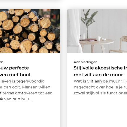
en
Aanbiedingen
ouw perfecte
Stijlvolle akoestische 
even met hout
met vilt aan de muur
nleven is tegenwoordig
Wat is vilt aan de muur? He
r dan ooit. Mensen willen
nagedacht over hoe je je r
f terras omtoveren tot een
zowel stijlvol als functioneel
k van hun huis, ...