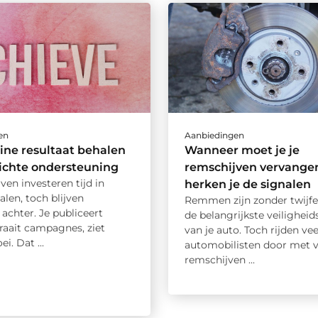
en
Aanbiedingen
ine resultaat behalen
Wanneer moet je je
ichte ondersteuning
remschijven vervange
jven investeren tijd in
herken je de signalen
alen, toch blijven
Remmen zijn zonder twijfe
 achter. Je publiceert
de belangrijkste veilighei
raait campagnes, ziet
van je auto. Toch rijden vee
i. Dat ...
automobilisten door met v
remschijven ...