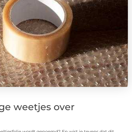
ige weetjes over
eltjesfolie wordt genoemd? En wist je tevens dat dit