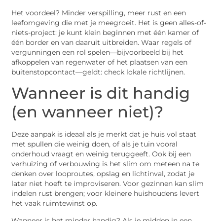
Het voordeel? Minder verspilling, meer rust en een
leefomgeving die met je meegroeit. Het is geen alles-of-
niets-project: je kunt klein beginnen met één kamer of
één border en van daaruit uitbreiden. Waar regels of
vergunningen een rol spelen—bijvoorbeeld bij het
afkoppelen van regenwater of het plaatsen van een
buitenstopcontact—geldt: check lokale richtlijnen.
Wanneer is dit handig
(en wanneer niet)?
Deze aanpak is ideaal als je merkt dat je huis vol staat
met spullen die weinig doen, of als je tuin vooral
onderhoud vraagt en weinig teruggeeft. Ook bij een
verhuizing of verbouwing is het slim om meteen na te
denken over looproutes, opslag en lichtinval, zodat je
later niet hoeft te improviseren. Voor gezinnen kan slim
indelen rust brengen; voor kleinere huishoudens levert
het vaak ruimtewinst op.
Wanneer is het minder handig? Als je midden in een