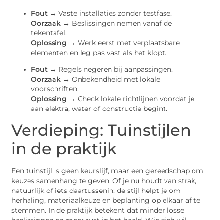
Fout →
Vaste installaties zonder testfase.
Oorzaak →
Beslissingen nemen vanaf de
tekentafel.
Oplossing →
Werk eerst met verplaatsbare
elementen en leg pas vast als het klopt.
Fout →
Regels negeren bij aanpassingen.
Oorzaak →
Onbekendheid met lokale
voorschriften.
Oplossing →
Check lokale richtlijnen voordat je
aan elektra, water of constructie begint.
Verdieping: Tuinstijlen
in de praktijk
Een tuinstijl is geen keurslijf, maar een gereedschap om
keuzes samenhang te geven. Of je nu houdt van strak,
natuurlijk of iets daartussenin: de stijl helpt je om
herhaling, materiaalkeuze en beplanting op elkaar af te
stemmen. In de praktijk betekent dat minder losse
beslissingen en meer rust in het beeld. Wie zich wil