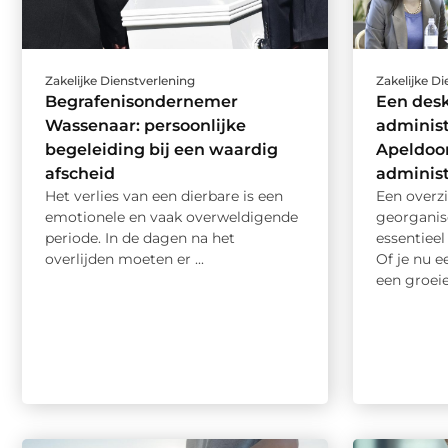
Zakelijke Dienstverlening
Zakelijke D
Begrafenisondernemer
Een des
Wassenaar: persoonlijke
administ
begeleiding bij een waardig
Apeldoor
afscheid
administ
Het verlies van een dierbare is een
Een overzi
emotionele en vaak overweldigende
georganise
periode. In de dagen na het
essentiee
overlijden moeten er ...
Of je nu e
een groeie