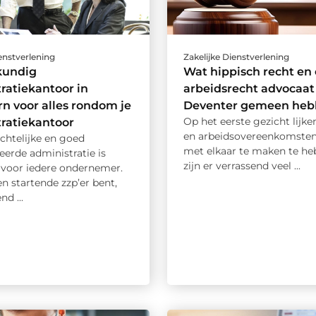
ienstverlening
Zakelijke Dienstverlening
kundig
Wat hippisch recht en
ratiekantoor in
arbeidsrecht advocaat
n voor alles rondom je
Deventer gemeen heb
Op het eerste gezicht lijk
ratiekantoor
en arbeidsovereenkomsten
chtelijke en goed
met elkaar te maken te he
erde administratie is
zijn er verrassend veel ...
l voor iedere ondernemer.
en startende zzp’er bent,
nd ...