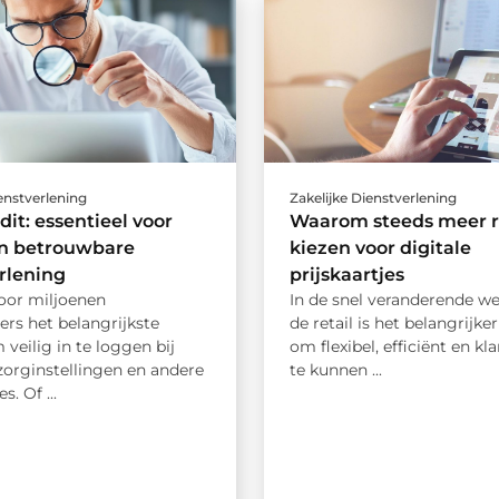
ienstverlening
Zakelijke Dienstverlening
dit: essentieel voor
Waarom steeds meer re
en betrouwbare
kiezen voor digitale
rlening
prijskaartjes
voor miljoenen
In de snel veranderende we
rs het belangrijkste
de retail is het belangrijke
veilig in te loggen bij
om flexibel, efficiënt en kl
zorginstellingen en andere
te kunnen ...
s. Of ...