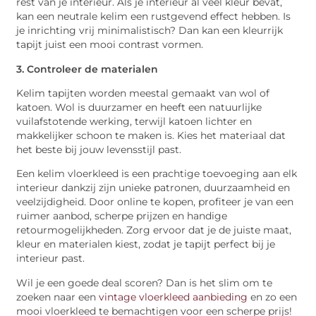
rest van je interieur. Als je interieur al veel kleur bevat,
kan een neutrale kelim een rustgevend effect hebben. Is
je inrichting vrij minimalistisch? Dan kan een kleurrijk
tapijt juist een mooi contrast vormen.
3. Controleer de materialen
Kelim tapijten worden meestal gemaakt van wol of
katoen. Wol is duurzamer en heeft een natuurlijke
vuilafstotende werking, terwijl katoen lichter en
makkelijker schoon te maken is. Kies het materiaal dat
het beste bij jouw levensstijl past.
Een kelim vloerkleed is een prachtige toevoeging aan elk
interieur dankzij zijn unieke patronen, duurzaamheid en
veelzijdigheid. Door online te kopen, profiteer je van een
ruimer aanbod, scherpe prijzen en handige
retourmogelijkheden. Zorg ervoor dat je de juiste maat,
kleur en materialen kiest, zodat je tapijt perfect bij je
interieur past.
Wil je een goede deal scoren? Dan is het slim om te
zoeken naar een
vintage vloerkleed aanbieding
en zo een
mooi vloerkleed te bemachtigen voor een scherpe prijs!