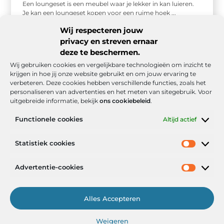
Een loungeset is een meubel waar je lekker in kan luieren.
Je kan een loungeset kopen voor een ruime hoek ...
Wij respecteren jouw
privacy en streven ernaar
deze te beschermen.
Wij gebruiken cookies en vergelijkbare technologieën om inzicht te
krijgen in hoe jij onze website gebruikt en om jouw ervaring te
verbeteren. Deze cookies hebben verschillende functies, zoals het
personaliseren van advertenties en het meten van sitegebruik. Voor
uitgebreide informatie, bekijk
ons cookiebeleid
.
Functionele cookies
Altijd actief
Onze informatie
Statistiek cookies
Goede backlinks: de stille kracht achter sterke Google-posities
Hoe kan ik geld verdienen met mijn website? De realistische route naar online inkomsten
Advertentie-cookies
Alles Accepteren
Het Portaal voor Inzichten en Inspiratie
Weigeren