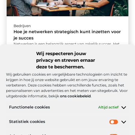
Bedrijven
Hoe je netwerken strategisch kunt inzetten voor
je succes
Netwerken is een belangrijk aspect van zakelijk succes. Het
gaat verder dan het simpelweg uitwisselen van
Wij respecteren jouw
visitekaartjes; het draait om ...
privacy en streven ernaar
deze te beschermen.
Wij gebruiken cookies en vergelijkbare technologieën om inzicht te
krijgen in hoe jij onze website gebruikt en om jouw ervaring te
verbeteren. Deze cookies hebben verschillende functies, zoals het
personaliseren van advertenties en het meten van sitegebruik. Voor
uitgebreide informatie, bekijk
ons cookiebeleid
.
Functionele cookies
Altijd actief
Onze informatie
Statistiek cookies
Goede backlinks: de stille kracht achter sterke Google-posities
Hoe kan ik geld verdienen met mijn website? De realistische route naar online inkomsten