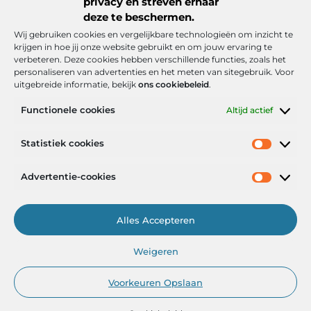
privacy en streven ernaar
deze te beschermen.
Wij gebruiken cookies en vergelijkbare technologieën om inzicht te
krijgen in hoe jij onze website gebruikt en om jouw ervaring te
verbeteren. Deze cookies hebben verschillende functies, zoals het
personaliseren van advertenties en het meten van sitegebruik. Voor
uitgebreide informatie, bekijk
ons cookiebeleid
.
Functionele cookies
Altijd actief
Onze informatie
Statistiek cookies
Goede backlinks: de stille kracht achter sterke Google-posities
Hoe kan ik geld verdienen met mijn website? De realistische route naar online inkomsten
Advertentie-cookies
Alles Accepteren
Het Portaal voor Inzichten en Inspiratie
Weigeren
— AdviesPortal.nl verzamelt de beste blogs en artikelen om jou te
helpen groeien. Ontdek, leer en laat je inspireren!
Voorkeuren Opslaan